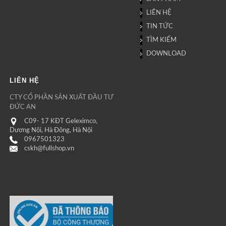
LIÊN HỆ
TIN TỨC
TÌM KIẾM
DOWNLOAD
LIÊN HỆ
CTY CỔ PHẦN SẢN XUẤT ĐẦU TƯ
ĐỨC AN
C09- 17 KĐT Geleximco,
Dương Nội, Hà Đông, Hà Nội
0967501323
cskh@fullshop.vn