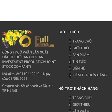
GIỚI THIỆU
TRANG CHỦ
GIỚI THIỆU
CÔNG TY CỔ PHẦN SẢN XUẤT
SẢN PHẨM
ĐẦU TƯ ĐỨC AN ( DUC AN
TIN TỨC
INVESTMENT PRODUCTION JOINT
STOCK COMPANY)
LIÊN HỆ
Mã số thuế: 0110442240 – Ngày
KIỂM TRA ĐƠN HÀNG
cấp: 08/08/2023
Cơ quan cấp: Sở kế hoạch và Đầu tư
HỖ TRỢ KHÁCH HÀNG
TP Hà Nội
TRANG CHỦ
GIỚI THIỆU
SẢN PHẨM