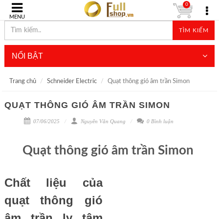
0
MENU
TÌM KIẾM
NỔI BẬT
Trang chủ
Schneider Electric
Quạt thông gió âm trần Simon
QUẠT THÔNG GIÓ ÂM TRẦN SIMON
07/06/2025
Nguyễn Văn Quang
0 Bình luận
Quạt thông gió âm trần Simon
Chất liệu của
quạt thông gió
âm trần ly tâm