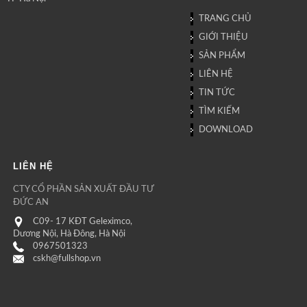
TRANG CHỦ
GIỚI THIỆU
SẢN PHẨM
LIÊN HỆ
TIN TỨC
TÌM KIẾM
DOWNLOAD
LIÊN HỆ
CTY CỔ PHẦN SẢN XUẤT ĐẦU TƯ
ĐỨC AN
C09- 17 KĐT Geleximco,
Dương Nội, Hà Đông, Hà Nội
0967501323
cskh@fullshop.vn