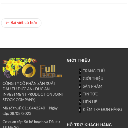
← Bài viết cũ hơn
GIỚI THIỆU
TRANG CHỦ
GIỚI THIỆU
CÔNG TY CỔ PHẦN SẢN XUẤT
SẢN PHẨM
ĐẦU TƯ ĐỨC AN ( DUC AN
TIN TỨC
INVESTMENT PRODUCTION JOINT
STOCK COMPANY)
LIÊN HỆ
Mã số thuế: 0110442240 – Ngày
KIỂM TRA ĐƠN HÀNG
cấp: 08/08/2023
Cơ quan cấp: Sở kế hoạch và Đầu tư
HỖ TRỢ KHÁCH HÀNG
TP Hà Nội