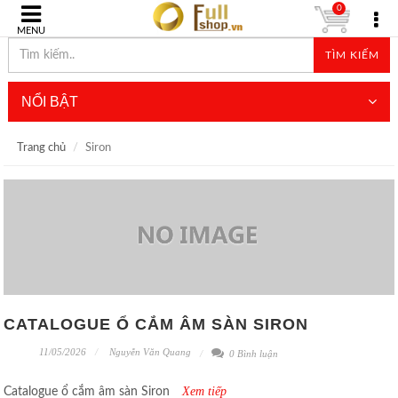
0
MENU
TÌM KIẾM
NỔI BẬT
Trang chủ
Siron
CATALOGUE Ổ CẮM ÂM SÀN SIRON
11/05/2026
Nguyễn Văn Quang
0 Bình luận
Xem tiếp
Catalogue ổ cắm âm sàn Siron