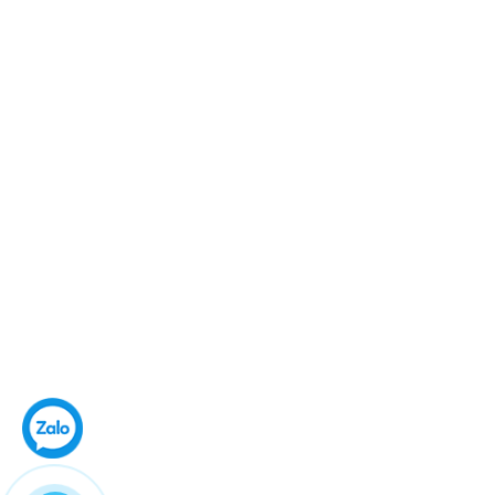
C09- 17 KĐT Geleximco,
Dương Nội, Hà Đông, Hà Nội
0967501323
cskh@fullshop.vn
HÌNH THỨC THANH TOÁN
Copyright 2016 ©
FullShop
|
Sapo
TRANG CHỦ
/
GIỚI THIỆU
/
SẢN PHẨM
/
TIN TỨC
/
LIÊN HỆ
/
KIỂM TRA ĐƠN HÀNG