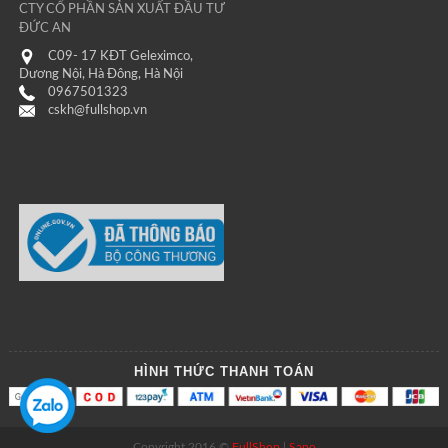
CTY CỔ PHẦN SẢN XUẤT ĐẦU TƯ
ĐỨC AN
C09- 17 KĐT Geleximco,
Dương Nội, Hà Đông, Hà Nội
0967501323
cskh@fullshop.vn
HÌNH THỨC THANH TOÁN
Copyright 2016 ©
FullShop
|
Sapo