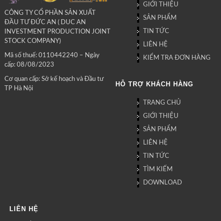
GIỚI THIỆU
CÔNG TY CỔ PHẦN SẢN XUẤT
SẢN PHẨM
ĐẦU TƯ ĐỨC AN ( DUC AN
TIN TỨC
INVESTMENT PRODUCTION JOINT
STOCK COMPANY)
LIÊN HỆ
Mã số thuế: 0110442240 – Ngày
KIỂM TRA ĐƠN HÀNG
cấp: 08/08/2023
Cơ quan cấp: Sở kế hoạch và Đầu tư
HỖ TRỢ KHÁCH HÀNG
TP Hà Nội
TRANG CHỦ
GIỚI THIỆU
SẢN PHẨM
LIÊN HỆ
TIN TỨC
TÌM KIẾM
DOWNLOAD
LIÊN HỆ