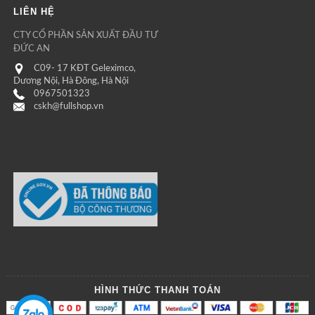
LIÊN HỆ
CTY CỔ PHẦN SẢN XUẤT ĐẦU TƯ
ĐỨC AN
C09- 17 KĐT Geleximco,
Dương Nội, Hà Đông, Hà Nội
0967501323
cskh@fullshop.vn
HÌNH THỨC THANH TOÁN