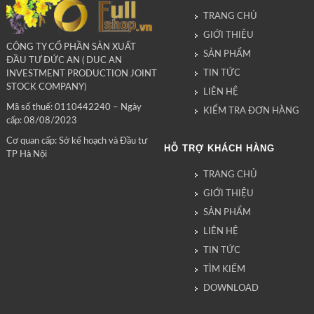
TRANG CHỦ
GIỚI THIỆU
CÔNG TY CỔ PHẦN SẢN XUẤT
SẢN PHẨM
ĐẦU TƯ ĐỨC AN ( DUC AN
TIN TỨC
INVESTMENT PRODUCTION JOINT
STOCK COMPANY)
LIÊN HỆ
Mã số thuế: 0110442240 – Ngày
KIỂM TRA ĐƠN HÀNG
cấp: 08/08/2023
Cơ quan cấp: Sở kế hoạch và Đầu tư
HỖ TRỢ KHÁCH HÀNG
TP Hà Nội
TRANG CHỦ
GIỚI THIỆU
SẢN PHẨM
LIÊN HỆ
TIN TỨC
TÌM KIẾM
DOWNLOAD