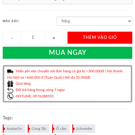
MÀU SẮC:
THÊM VÀO GIỎ
MUA NGAY
Miễn phí vận chuyển với đơn hàng có giá trị >300.000đ ( Nội thành
Hà Nội) và >600.000 đ (Toàn Quốc) (tối đa 35.000đ)
Quà tặng
Đổi trả hàng trong vòng 7 ngày
HOTLINE: 0976288501
Tags:
AvatarOn
Công Tắc
Ổ cắm
Schneider