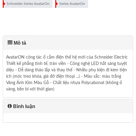
Schneider Series AvatarOn
Series AvatarOn
Mô tả
AvatarON công tác ổ cắm điện thế hệ mới của Schneider Electric
Thiết kế phẳng tinh tế, tràn viền - Công nghệ LED hắt sáng tuyệt
diệu - Dễ dàng tháo lắp và thay thế - Nhiều phụ kiện đi kèm tiện
ích (móc treo khóa, giá đỡ điện thoại ...) - Màu sắc: màu trắng
Vàng Ánh Kim Màu Gỗ - Chất liệu nhựa Polycabonat (không ố
vàng, bền bỉ với thời gian)
Bình luận