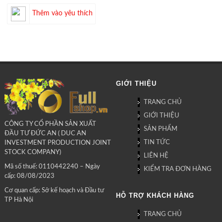
Thêm vào yêu thích
GIỚI THIỆU
TRANG CHỦ
GIỚI THIỆU
CÔNG TY CỔ PHẦN SẢN XUẤT
SẢN PHẨM
ĐẦU TƯ ĐỨC AN ( DUC AN
TIN TỨC
INVESTMENT PRODUCTION JOINT
STOCK COMPANY)
LIÊN HỆ
Mã số thuế: 0110442240 – Ngày
KIỂM TRA ĐƠN HÀNG
cấp: 08/08/2023
Cơ quan cấp: Sở kế hoạch và Đầu tư
HỖ TRỢ KHÁCH HÀNG
TP Hà Nội
TRANG CHỦ