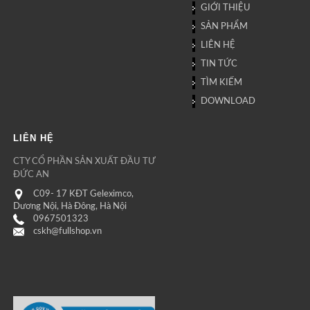
GIỚI THIỆU
SẢN PHẨM
LIÊN HỆ
TIN TỨC
TÌM KIẾM
DOWNLOAD
LIÊN HỆ
CTY CỔ PHẦN SẢN XUẤT ĐẦU TƯ
ĐỨC AN
C09- 17 KĐT Geleximco,
Dương Nội, Hà Đông, Hà Nội
0967501323
cskh@fullshop.vn