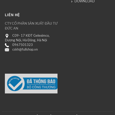
DOWNLOAD
LIÊN HỆ
CTY CỔ PHẦN SẢN XUẤT ĐẦU TƯ
ĐỨC AN
C09- 17 KĐT Geleximco,
Dương Nội, Hà Đông, Hà Nội
0967501323
cskh@fullshop.vn