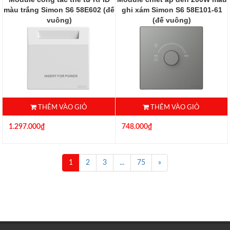
màu trắng Simon S6 58E602 (đế
ghi xám Simon S6 58E101-61
vuông)
(đế vuông)
58E602
58E101-61
THÊM VÀO GIỎ
THÊM VÀO GIỎ
1.297.000₫
748.000₫
1
2
3
...
75
»