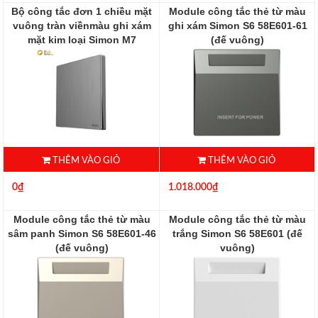
Bộ công tắc đơn 1 chiều mặt
Module công tắc thẻ từ màu
vuông tràn viềnmàu ghi xám
ghi xám Simon S6 58E601-61
mặt kim loại Simon M7
(đế vuông)
661011M-2B
58E601-61
661011M-2B
THÊM VÀO GIỎ
THÊM VÀO GIỎ
0₫
1.018.000₫
Module công tắc thẻ từ màu
Module công tắc thẻ từ màu
sâm panh Simon S6 58E601-46
trắng Simon S6 58E601 (đế
(đế vuông)
vuông)
58E601-46
58E601