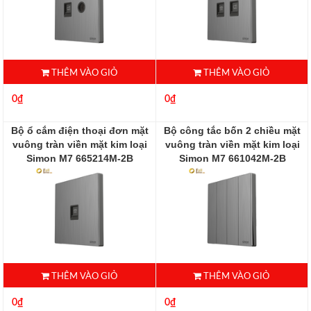
THÊM VÀO GIỎ
THÊM VÀO GIỎ
0₫
0₫
Bộ ổ cắm điện thoại đơn mặt
Bộ công tắc bốn 2 chiều mặt
vuông tràn viền mặt kim loại
vuông tràn viền mặt kim loại
Simon M7 665214M-2B
Simon M7 661042M-2B
665214M-2B
661042M-2B
THÊM VÀO GIỎ
THÊM VÀO GIỎ
0₫
0₫