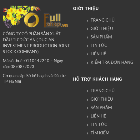
GIỚI THIỆU
TRANG CHỦ
GIỚI THIỆU
CÔNG TY CỔ PHẦN SẢN XUẤT
SẢN PHẨM
ĐẦU TƯ ĐỨC AN ( DUC AN
TIN TỨC
INVESTMENT PRODUCTION JOINT
STOCK COMPANY)
LIÊN HỆ
Mã số thuế: 0110442240 – Ngày
KIỂM TRA ĐƠN HÀNG
cấp: 08/08/2023
Cơ quan cấp: Sở kế hoạch và Đầu tư
HỖ TRỢ KHÁCH HÀNG
TP Hà Nội
TRANG CHỦ
GIỚI THIỆU
SẢN PHẨM
LIÊN HỆ
TIN TỨC
TÌM KIẾM