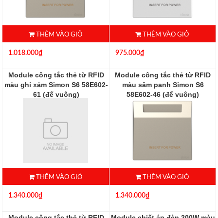
THÊM VÀO GIỎ
THÊM VÀO GIỎ
1.018.000₫
975.000₫
Module công tắc thẻ từ RFID
Module công tắc thẻ từ RFID
màu ghi xám Simon S6 58E602-
màu sâm panh Simon S6
61 (đế vuông)
58E602-46 (đế vuông)
58E602-61
58E602-46
THÊM VÀO GIỎ
THÊM VÀO GIỎ
1.340.000₫
1.340.000₫
Module công tắc thẻ từ RFID
Module chiết áp đèn 200W màu