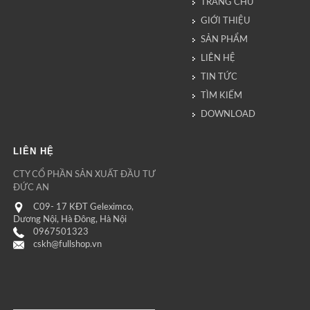
TRANG CHỦ
GIỚI THIỆU
SẢN PHẨM
LIÊN HỆ
TIN TỨC
TÌM KIẾM
DOWNLOAD
LIÊN HỆ
CTY CỔ PHẦN SẢN XUẤT ĐẦU TƯ
ĐỨC AN
C09- 17 KĐT Geleximco,
Dương Nội, Hà Đông, Hà Nội
0967501323
cskh@fullshop.vn