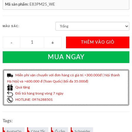
Mã sản phẩm:
E83PM25_WE
MÀU SẮC:
THÊM VÀO GIỎ
MUA NGAY
Miễn phí vận chuyển với đơn hàng có giá trị >300.000đ ( Nội thành
Hà Nội) và >600.000 đ (Toàn Quốc) (tối đa 35.000đ)
Quà tặng
Đổi trả hàng trong vòng 7 ngày
HOTLINE: 0976288501
Tags:
AvatarOn
Công Tắc
Ổ cắm
Schneider