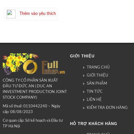
Thêm vào yêu thích
GIỚI THIỆU
TRANG CHỦ
GIỚI THIỆU
CÔNG TY CỔ PHẦN SẢN XUẤT
SẢN PHẨM
ĐẦU TƯ ĐỨC AN ( DUC AN
TIN TỨC
INVESTMENT PRODUCTION JOINT
STOCK COMPANY)
LIÊN HỆ
Mã số thuế: 0110442240 – Ngày
KIỂM TRA ĐƠN HÀNG
cấp: 08/08/2023
Cơ quan cấp: Sở kế hoạch và Đầu tư
HỖ TRỢ KHÁCH HÀNG
TP Hà Nội