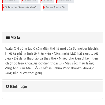
Schneider Series AvatarOn
Series AvatarOn
Mô tả
AvatarON công tác ổ cắm điện thế hệ mới của Schneider Electric
Thiết kế phẳng tinh tế, tràn viền - Công nghệ LED hắt sáng tuyệt
diệu - Dễ dàng tháo lắp và thay thế - Nhiều phụ kiện đi kèm tiện
ích (móc treo khóa, giá đỡ điện thoại ...) - Màu sắc: màu trắng
Vàng Ánh Kim Màu Gỗ - Chất liệu nhựa Polycabonat (không ố
vàng, bền bỉ với thời gian)
Bình luận