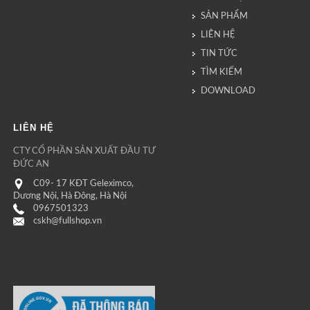
SẢN PHẨM
LIÊN HỆ
TIN TỨC
TÌM KIẾM
DOWNLOAD
LIÊN HỆ
CTY CỔ PHẦN SẢN XUẤT ĐẦU TƯ
ĐỨC AN
C09- 17 KĐT Geleximco,
Dương Nội, Hà Đông, Hà Nội
0967501323
cskh@fullshop.vn