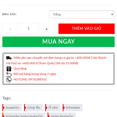
MÀU SẮC:
THÊM VÀO GIỎ
MUA NGAY
Miễn phí vận chuyển với đơn hàng có giá trị >300.000đ ( Nội thành
Hà Nội) và >600.000 đ (Toàn Quốc) (tối đa 35.000đ)
Quà tặng
Đổi trả hàng trong vòng 7 ngày
HOTLINE: 0976288501
Tags:
AvatarOn
Công Tắc
Ổ cắm
Schneider
Schneider Series AvatarOn
Series AvatarOn