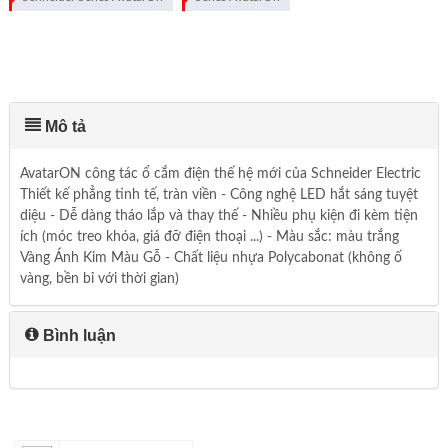
Mô tả
AvatarON công tác ổ cắm điện thế hệ mới của Schneider Electric
Thiết kế phẳng tinh tế, tràn viền - Công nghệ LED hắt sáng tuyệt
diệu - Dễ dàng tháo lắp và thay thế - Nhiều phụ kiện đi kèm tiện
ích (móc treo khóa, giá đỡ điện thoại ...) - Màu sắc: màu trắng
Vàng Ánh Kim Màu Gỗ - Chất liệu nhựa Polycabonat (không ố
vàng, bền bỉ với thời gian)
Bình luận