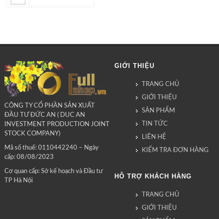
GIỚI THIỆU
TRANG CHỦ
GIỚI THIỆU
CÔNG TY CỔ PHẦN SẢN XUẤT
SẢN PHẨM
ĐẦU TƯ ĐỨC AN ( DUC AN
TIN TỨC
INVESTMENT PRODUCTION JOINT
STOCK COMPANY)
LIÊN HỆ
Mã số thuế: 0110442240 – Ngày
KIỂM TRA ĐƠN HÀNG
cấp: 08/08/2023
Cơ quan cấp: Sở kế hoạch và Đầu tư
HỖ TRỢ KHÁCH HÀNG
TP Hà Nội
TRANG CHỦ
GIỚI THIỆU