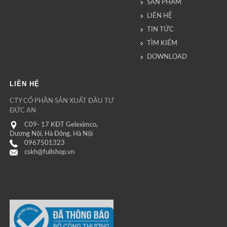
SẢN PHẨM
LIÊN HỆ
TIN TỨC
TÌM KIẾM
DOWNLOAD
LIÊN HỆ
CTY CỔ PHẦN SẢN XUẤT ĐẦU TƯ
ĐỨC AN
C09- 17 KĐT Geleximco,
Dương Nội, Hà Đông, Hà Nội
0967501323
cskh@fullshop.vn