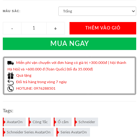
MÀU SẮC:
THÊM VÀO GIỎ
MUA NGAY
Miễn phí vận chuyển với đơn hàng có giá trị >300.000đ ( Nội thành
Hà Nội) và >600.000 đ (Toàn Quốc) (tối đa 35.000đ)
Quà tặng
Đổi trả hàng trong vòng 7 ngày
HOTLINE: 0976288501
Tags:
AvatarOn
Công Tắc
Ổ cắm
Schneider
Schneider Series AvatarOn
Series AvatarOn