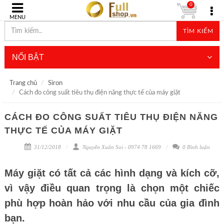
0
MENU
TÌM KIẾM
NỔI BẬT
Trang chủ
Siron
Cách đo công suất tiêu thụ điện năng thực tế của máy giặt
CÁCH ĐO CÔNG SUẤT TIÊU THỤ ĐIỆN NĂNG
THỰC TẾ CỦA MÁY GIẶT
31/12/2018
Nguyễn Xuân Soi - 0974 78 1669
0 Bình luận
Máy giặt có tất cả các hình dạng và kích cỡ,
vì vậy điều quan trọng là chọn một chiếc
phù hợp hoàn hảo với nhu cầu của gia đình
bạn.