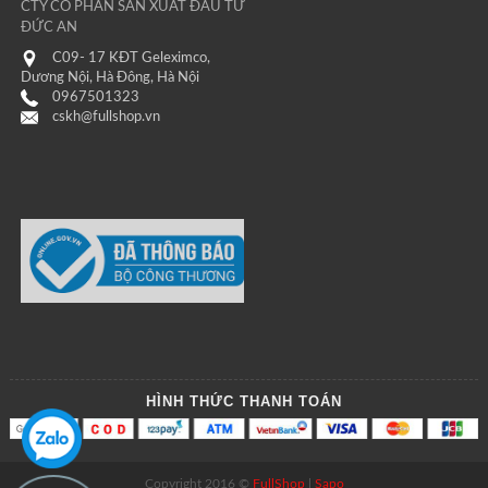
CTY CỔ PHẦN SẢN XUẤT ĐẦU TƯ
ĐỨC AN
C09- 17 KĐT Geleximco,
Dương Nội, Hà Đông, Hà Nội
0967501323
cskh@fullshop.vn
HÌNH THỨC THANH TOÁN
Copyright 2016 ©
FullShop
|
Sapo