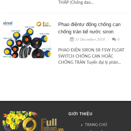
THẤP (Chống dao...
Phao điệntự động chống cạn
chống tràn bể nước siron
31 December 2018
0
PHAO ĐIỆN SIRON SR FSW FLOAT
SWITCH CHỐNG CẠN HOẶC
CHỐNG TRÀN Tuyển đại lý phân...
GIỚI THIỆU
TRANG CHỦ