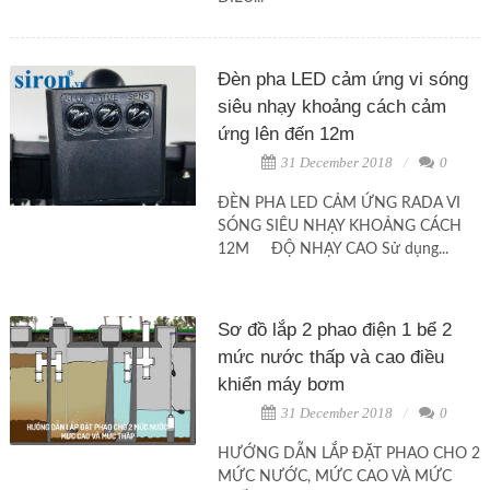
Đèn pha LED cảm ứng vi sóng
siêu nhạy khoảng cách cảm
ứng lên đến 12m
31 December 2018
0
ĐÈN PHA LED CẢM ỨNG RADA VI
SÓNG SIÊU NHẠY KHOẢNG CÁCH
12M ĐỘ NHẠY CAO Sử dụng...
Sơ đồ lắp 2 phao điện 1 bể 2
mức nước thấp và cao điều
khiển máy bơm
31 December 2018
0
HƯỚNG DẪN LẮP ĐẶT PHAO CHO 2
MỨC NƯỚC, MỨC CAO VÀ MỨC