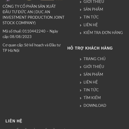
GIỚI THIỆU
CÔNG TY CỔ PHẦN SẢN XUẤT
SẢN PHẨM
ĐẦU TƯ ĐỨC AN ( DUC AN
TIN TỨC
INVESTMENT PRODUCTION JOINT
STOCK COMPANY)
LIÊN HỆ
Mã số thuế: 0110442240 – Ngày
KIỂM TRA ĐƠN HÀNG
cấp: 08/08/2023
Cơ quan cấp: Sở kế hoạch và Đầu tư
HỖ TRỢ KHÁCH HÀNG
TP Hà Nội
TRANG CHỦ
GIỚI THIỆU
SẢN PHẨM
LIÊN HỆ
TIN TỨC
TÌM KIẾM
DOWNLOAD
LIÊN HỆ