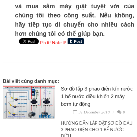
và mua sắm máy giặt tuyệt vời của
chúng tôi theo công suất. Nếu không,
hãy tiếp tục di chuyển cho nhiều cách
hơn chúng tôi có thể giúp bạn.
Pin it!
Note it!
Bài viết cùng danh mục:
Sơ đồ lắp 3 phao điện kín nước
1 bể nước điều khiển 2 máy
bơm tự động
31 December 2018
0
HƯỚNG DẪN LẮP ĐẶT SƠ ĐỒ ĐẤU
3 PHAO ĐIỆN CHO 1 BỂ NƯỚC
ĐIỀU...