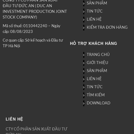
CÔNG TY CỔ PHẦN SẢN XUẤT
SẢN PHẨM
ĐẦU TƯ ĐỨC AN ( DUC AN
TIN TỨC
INVESTMENT PRODUCTION JOINT
STOCK COMPANY)
LIÊN HỆ
Mã số thuế: 0110442240 – Ngày
KIỂM TRA ĐƠN HÀNG
cấp: 08/08/2023
Cơ quan cấp: Sở kế hoạch và Đầu tư
HỖ TRỢ KHÁCH HÀNG
TP Hà Nội
TRANG CHỦ
GIỚI THIỆU
SẢN PHẨM
LIÊN HỆ
TIN TỨC
TÌM KIẾM
DOWNLOAD
LIÊN HỆ
CTY CỔ PHẦN SẢN XUẤT ĐẦU TƯ