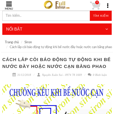
0
MENU
TÌM KIẾM
NỔI BẬT
Trang chủ
Siron
Cách lắp còi báo động tự động khi bể nước đầy hoặc nước cạn bằng phao
CÁCH LẮP CÒI BÁO ĐỘNG TỰ ĐỘNG KHI BỂ
NƯỚC ĐẦY HOẶC NƯỚC CẠN BẰNG PHAO
31/12/2018
Nguyễn Xuân Soi - 0974 78 1669
0 Bình luận