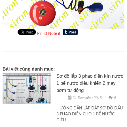
Pin it!
Note it!
Bài viết cùng danh mục:
Sơ đồ lắp 3 phao điện kín nước
1 bể nước điều khiển 2 máy
bơm tự động
31 December 2018
0
HƯỚNG DẪN LẮP ĐẶT SƠ ĐỒ ĐẤU
3 PHAO ĐIỆN CHO 1 BỂ NƯỚC
ĐIỀU...