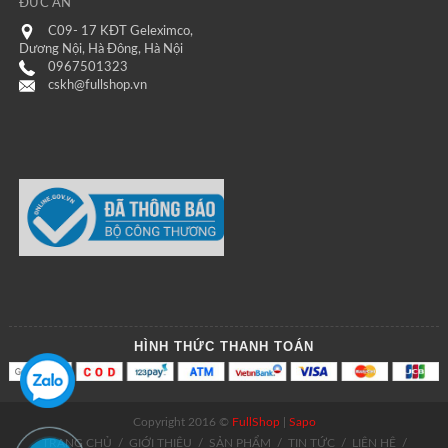
ĐỨC AN
C09- 17 KĐT Geleximco,
Dương Nội, Hà Đông, Hà Nội
0967501323
cskh@fullshop.vn
HÌNH THỨC THANH TOÁN
Copyright 2016 ©
FullShop
|
Sapo
TRANG CHỦ
/
GIỚI THIỆU
/
SẢN PHẨM
/
TIN TỨC
/
LIÊN HỆ
/