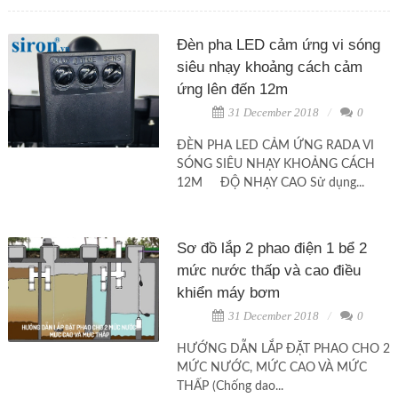
Đèn pha LED cảm ứng vi sóng
siêu nhạy khoảng cách cảm
ứng lên đến 12m
31 December 2018
0
ĐÈN PHA LED CẢM ỨNG RADA VI
SÓNG SIÊU NHẠY KHOẢNG CÁCH
12M ĐỘ NHẠY CAO Sử dụng...
Sơ đồ lắp 2 phao điện 1 bể 2
mức nước thấp và cao điều
khiển máy bơm
31 December 2018
0
HƯỚNG DẪN LẮP ĐẶT PHAO CHO 2
MỨC NƯỚC, MỨC CAO VÀ MỨC
THẤP (Chống dao...