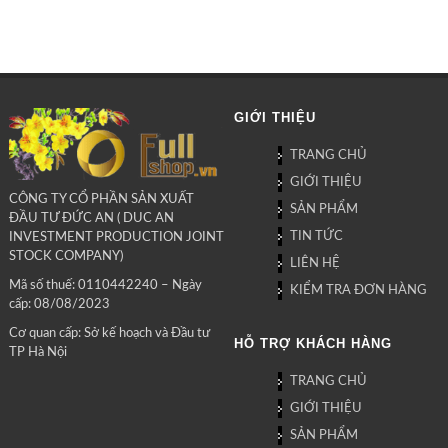
GIỚI THIỆU
TRANG CHỦ
GIỚI THIỆU
CÔNG TY CỔ PHẦN SẢN XUẤT
SẢN PHẨM
ĐẦU TƯ ĐỨC AN ( DUC AN
TIN TỨC
INVESTMENT PRODUCTION JOINT
STOCK COMPANY)
LIÊN HỆ
Mã số thuế: 0110442240 – Ngày
KIỂM TRA ĐƠN HÀNG
cấp: 08/08/2023
Cơ quan cấp: Sở kế hoạch và Đầu tư
HỖ TRỢ KHÁCH HÀNG
TP Hà Nội
TRANG CHỦ
GIỚI THIỆU
SẢN PHẨM