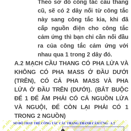
Theo sơ đồ công tắc cầu thang
cũ, sẽ có 2 dây nối từ công tắc
này sang công tắc kia, khi đã
cấp nguồn điện cho công tắc
cảm ứng thì bạn chỉ cần nối đầu
ra của công tắc cảm ứng với
nhau qua 1 trong 2 dây đó.
A.2 MẠCH CẦU THANG CÓ PHA LỬA VÀ
KHÔNG CÓ PHA MASS Ở ĐẦU DƯỚI
(TRÊN), CÓ CẢ PHA MASS VÀ PHA
LỬA Ở ĐẦU TRÊN (DƯỚI). (BẮT BUỘC
ĐẾ 1 ĐẾ ÂM PHẢI CÓ CẢ NGUỒN LỬA
VÀ NGUỘI, ĐẾ CÒN LẠI PHẢI CÓ 1
TRONG 2 NGUỒN)