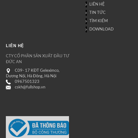
LIÊN HỆ
TIN TỨC
TÌM KIẾM
DOWNLOAD
LIÊN HỆ
CTY CỔ PHẦN SẢN XUẤT ĐẦU TƯ
ĐỨC AN
C09- 17 KĐT Geleximco,
Dương Nội, Hà Đông, Hà Nội
0967501323
cskh@fullshop.vn