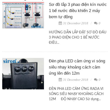
Sơ đồ lắp 3 phao điện kín nước
1 bể nước điều khiển 2 máy
bơm tự động
31 December 2018
0
HƯỚNG DẪN LẮP ĐẶT SƠ ĐỒ ĐẤU
3 PHAO ĐIỆN CHO 1 BỂ NƯỚC
ĐIỀU...
Đèn pha LED cảm ứng vi sóng
siêu nhạy khoảng cách cảm
ứng lên đến 12m
31 December 2018
0
ĐÈN PHA LED CẢM ỨNG RADA VI
SÓNG SIÊU NHẠY KHOẢNG CÁCH
12M ĐỘ NHẠY CAO Sử dụng...