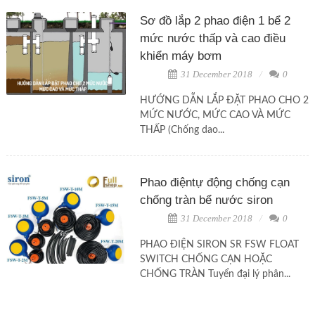
Sơ đồ lắp 2 phao điện 1 bể 2
mức nước thấp và cao điều
khiển máy bơm
31 December 2018
0
HƯỚNG DẪN LẮP ĐẶT PHAO CHO 2
MỨC NƯỚC, MỨC CAO VÀ MỨC
THẤP (Chống dao...
Phao điệntự động chống cạn
chống tràn bể nước siron
31 December 2018
0
PHAO ĐIỆN SIRON SR FSW FLOAT
SWITCH CHỐNG CẠN HOẶC
CHỐNG TRÀN Tuyển đại lý phân...