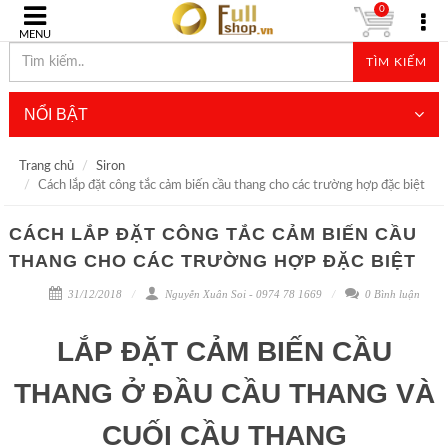
0
MENU
TÌM KIẾM
NỔI BẬT
Trang chủ
Siron
Cách lắp đặt công tắc cảm biến cầu thang cho các trường hợp đặc biệt
CÁCH LẮP ĐẶT CÔNG TẮC CẢM BIẾN CẦU
THANG CHO CÁC TRƯỜNG HỢP ĐẶC BIỆT
31/12/2018
Nguyễn Xuân Soi - 0974 78 1669
0 Bình luận
LẮP ĐẶT CẢM BIẾN CẦU
THANG Ở ĐẦU CẦU THANG VÀ
CUỐI CẦU THANG