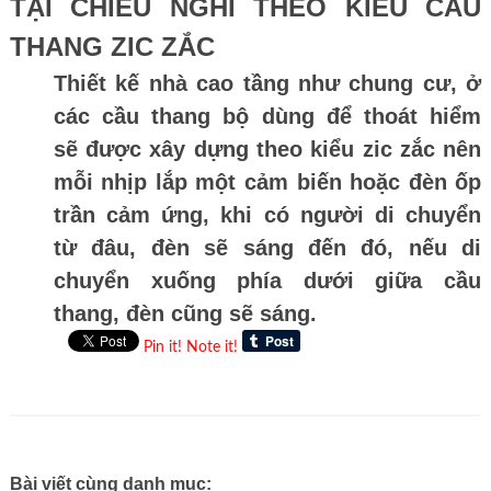
TẠI CHIẾU NGHỈ THEO KIỂU CẦU
THANG ZIC ZẮC
Thiết kế nhà cao tầng như chung cư, ở
các cầu thang bộ dùng để thoát hiểm
sẽ được xây dựng theo kiểu zic zắc nên
mỗi nhịp lắp một cảm biến hoặc đèn ốp
trần cảm ứng, khi có người di chuyển
từ đâu, đèn sẽ sáng đến đó, nếu di
chuyển xuống phía dưới giữa cầu
thang, đèn cũng sẽ sáng.
Pin it!
Note it!
Bài viết cùng danh mục: