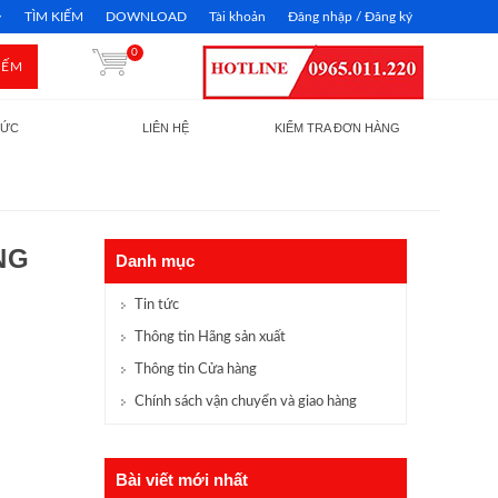
TÌM KIẾM
DOWNLOAD
Tài khoản
Đăng nhập / Đăng ký
0
IẾM
TỨC
LIÊN HỆ
KIỂM TRA ĐƠN HÀNG
NG
Danh mục
Tin tức
Thông tin Hãng sản xuất
Thông tin Cửa hàng
Chính sách vận chuyển và giao hàng
Bài viết mới nhất