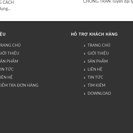
CHỐNG TRÀN Tuyển đại lý 
G CÁCH
ng...
IỆU
HỖ TRỢ KHÁCH HÀNG
TRANG CHỦ
TRANG CHỦ
IỚI THIỆU
GIỚI THIỆU
SẢN PHẨM
SẢN PHẨM
TIN TỨC
LIÊN HỆ
IÊN HỆ
TIN TỨC
KIỂM TRA ĐƠN HÀNG
TÌM KIẾM
DOWNLOAD