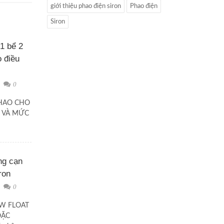
giới thiệu phao điện siron
Phao điện
Siron
 1 bể 2
 điều
0
HAO CHO
 VÀ MỨC
ng cạn
ron
0
SW FLOAT
OẶC