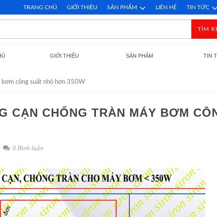
TRANG CHỦ
GIỚI THIỆU
SẢN PHẨM
LIÊN HỆ
TIN TỨC
TÌM K
HỦ
GIỚI THIỆU
SẢN PHẨM
TIN 
áy bơm công suất nhỏ hơn 350W
NG CẠN CHỐNG TRÀN MÁY BƠM CÔ
0 Bình luận