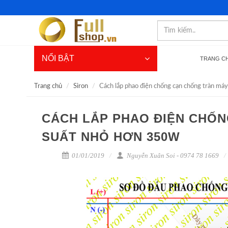
NỔI BẬT
TRANG C
Trang chủ
Siron
Cách lắp phao điện chống cạn chống tràn m
CÁCH LẮP PHAO ĐIỆN CHỐ
SUẤT NHỎ HƠN 350W
01/01/2019
Nguyễn Xuân Soi - 0974 78 1669