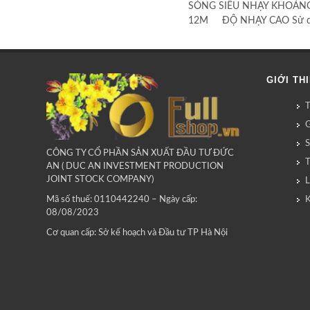
SÓNG SIÊU NHẠY KHOẢN
12M ĐỘ NHẠY CAO Sử dụ
GIỚI TH
G
CÔNG TY CỔ PHẦN SẢN XUẤT ĐẦU TƯ ĐỨC
AN ( DUC AN INVESTMENT PRODUCTION
JOINT STOCK COMPANY)
L
Mã số thuế: 0110442240 – Ngày cấp:
08/08/2023
Cơ quan cấp: Sở kế hoạch và Đầu tư TP Hà Nội