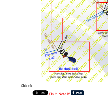
Chia sẻ:
Pin it!
Note it!