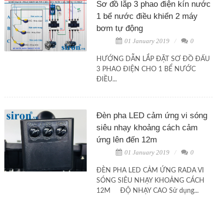
Sơ đồ lắp 3 phao điện kín nước
1 bể nước điều khiển 2 máy
bơm tự động
01 January 2019
0
HƯỚNG DẪN LẮP ĐẶT SƠ ĐỒ ĐẤU
3 PHAO ĐIỆN CHO 1 BỂ NƯỚC
ĐIỀU...
Đèn pha LED cảm ứng vi sóng
siêu nhạy khoảng cách cảm
ứng lên đến 12m
01 January 2019
0
ĐÈN PHA LED CẢM ỨNG RADA VI
SÓNG SIÊU NHẠY KHOẢNG CÁCH
12M ĐỘ NHẠY CAO Sử dụng...