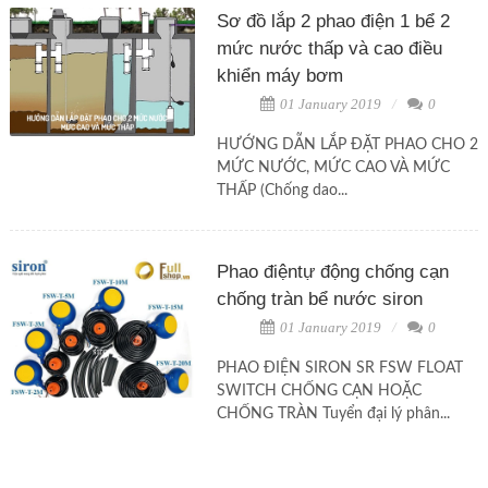
Sơ đồ lắp 2 phao điện 1 bể 2
mức nước thấp và cao điều
khiển máy bơm
01 January 2019
0
HƯỚNG DẪN LẮP ĐẶT PHAO CHO 2
MỨC NƯỚC, MỨC CAO VÀ MỨC
THẤP (Chống dao...
Phao điệntự động chống cạn
chống tràn bể nước siron
01 January 2019
0
PHAO ĐIỆN SIRON SR FSW FLOAT
SWITCH CHỐNG CẠN HOẶC
CHỐNG TRÀN Tuyển đại lý phân...