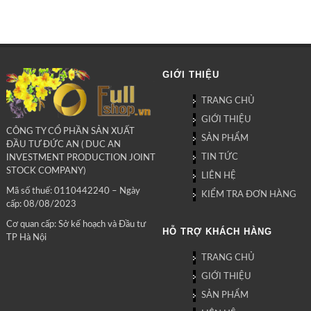
GIỚI THIỆU
TRANG CHỦ
GIỚI THIỆU
CÔNG TY CỔ PHẦN SẢN XUẤT
SẢN PHẨM
ĐẦU TƯ ĐỨC AN ( DUC AN
TIN TỨC
INVESTMENT PRODUCTION JOINT
STOCK COMPANY)
LIÊN HỆ
Mã số thuế: 0110442240 – Ngày
KIỂM TRA ĐƠN HÀNG
cấp: 08/08/2023
Cơ quan cấp: Sở kế hoạch và Đầu tư
HỖ TRỢ KHÁCH HÀNG
TP Hà Nội
TRANG CHỦ
GIỚI THIỆU
SẢN PHẨM