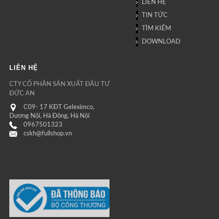
LIÊN HỆ
TIN TỨC
TÌM KIẾM
DOWNLOAD
LIÊN HỆ
CTY CỔ PHẦN SẢN XUẤT ĐẦU TƯ
ĐỨC AN
C09- 17 KĐT Geleximco,
Dương Nội, Hà Đông, Hà Nội
0967501323
cskh@fullshop.vn