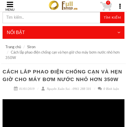
0
MENU
TÌM KIẾM
NỔI BẬT
Trang chủ
Siron
Cách lắp phao điện chống cạn và hẹn giờ cho máy bơm nước nhỏ hơn
350W
CÁCH LẮP PHAO ĐIỆN CHỐNG CẠN VÀ HẸN
GIỜ CHO MÁY BƠM NƯỚC NHỎ HƠN 350W
01/01/2019
Nguyễn Xuân Soi - 0961 288 501
0 Bình luận