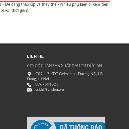
 - Dễ dàng tháo lắp và thay thế - Nhiều phụ kiện đi kèm tiện
ỉ với thời gian)
LIÊN HỆ
CTY CỔ PHẦN SẢN XUẤT ĐẦU TƯ ĐỨC AN
C09- 17 KĐT Geleximco, Dương Nội, Hà
Đông, Hà Nội
0967501323
cskh@fullshop.vn