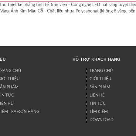
ic Thiết kế phẳng tinh tế, tràn viền - Công nghệ LED hắt sáng tuyệt diệu
ng Vàng Ánh Kim Màu Gỗ - Chất liệu nhựa Polycabonat (không ố vàng, bền b
IỆU
HỖ TRỢ KHÁCH HÀNG
TRANG CHỦ
TRANG CHỦ
IỚI THIỆU
GIỚI THIỆU
SẢN PHẨM
SẢN PHẨM
TIN TỨC
LIÊN HỆ
IÊN HỆ
TIN TỨC
KIỂM TRA ĐƠN HÀNG
TÌM KIẾM
DOWNLOAD