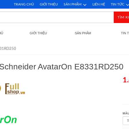
TRANG CHỦ
GIỚI THIỆU
SẢN PHẨM
LIÊN HỆ
TIN TỨC
TÌM K
HỦ
GIỚI THIỆU
SẢN PHẨM
TIN 
E8331RD250
g Schneider AvatarOn E8331RD250
1
MÀU