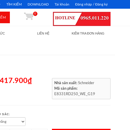
TÌM KIẾM
DOWNLOAD
Tài khoản
Đăng nhập / Đăng ký
0
IẾM
TỨC
LIÊN HỆ
KIỂM TRA ĐƠN HÀNG
.417.900₫
Nhà sản xuất:
Schneider
Mã sản phẩm:
E8331RD250_WE_G19
 SẮC: