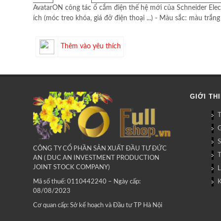
AvatarON công tác ổ cắm điện thế hệ mới của Schneider Electr
ích (móc treo khóa, giá đỡ điện thoại ...) - Màu sắc: màu trắ
Thêm vào yêu thích
GIỚI TH
G
CÔNG TY CỔ PHẦN SẢN XUẤT ĐẦU TƯ ĐỨC
AN ( DUC AN INVESTMENT PRODUCTION
JOINT STOCK COMPANY)
L
Mã số thuế: 0110442240 – Ngày cấp:
08/08/2023
Cơ quan cấp: Sở kế hoạch và Đầu tư TP Hà Nội