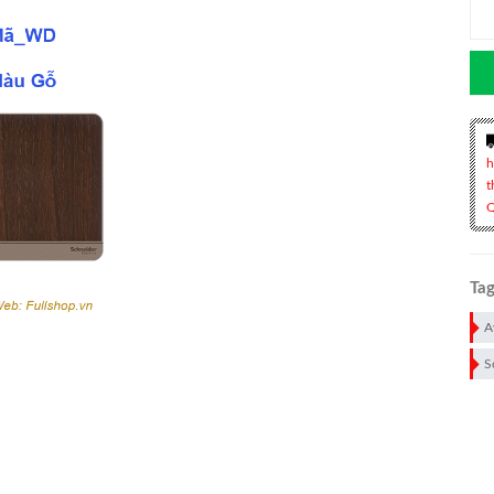
h
t
Q
Tag
A
S