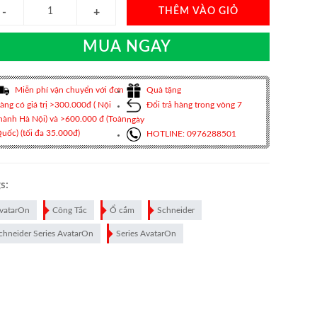
THÊM VÀO GIỎ
MUA NGAY
Miễn phí vận chuyển với đơn
Quà tặng
àng có giá trị >300.000đ ( Nội
Đổi trả hàng trong vòng 7
hành Hà Nội) và >600.000 đ (Toàn
ngày
uốc) (tối đa 35.000đ)
HOTLINE: 0976288501
s:
vatarOn
Công Tắc
Ổ cắm
Schneider
chneider Series AvatarOn
Series AvatarOn