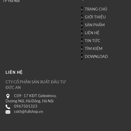
TP Hà Nội
TRANG CHỦ
GIỚI THIỆU
SẢN PHẨM
LIÊN HỆ
TIN TỨC
TÌM KIẾM
DOWNLOAD
LIÊN HỆ
CTY CỔ PHẦN SẢN XUẤT ĐẦU TƯ
ĐỨC AN
C09- 17 KĐT Geleximco,
Dương Nội, Hà Đông, Hà Nội
0967501323
cskh@fullshop.vn