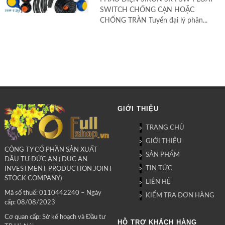
SWITCH CHỐNG CẠN HOẶC
CHỐNG TRÀN Tuyển đại lý phân...
GIỚI THIỆU
TRANG CHỦ
GIỚI THIỆU
CÔNG TY CỔ PHẦN SẢN XUẤT
SẢN PHẨM
ĐẦU TƯ ĐỨC AN ( DUC AN
TIN TỨC
INVESTMENT PRODUCTION JOINT
STOCK COMPANY)
LIÊN HỆ
Mã số thuế: 0110442240 – Ngày
KIỂM TRA ĐƠN HÀNG
cấp: 08/08/2023
Cơ quan cấp: Sở kế hoạch và Đầu tư
HỖ TRỢ KHÁCH HÀNG