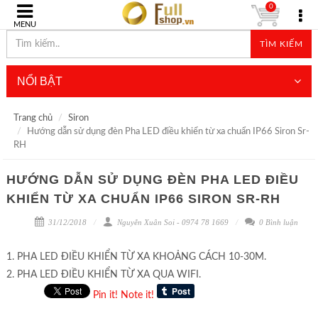
0
MENU
TÌM KIẾM
NỔI BẬT
Trang chủ
Siron
Hướng dẫn sử dụng đèn Pha LED điều khiển từ xa chuẩn IP66 Siron Sr-
RH
HƯỚNG DẪN SỬ DỤNG ĐÈN PHA LED ĐIỀU
KHIỂN TỪ XA CHUẨN IP66 SIRON SR-RH
31/12/2018
Nguyễn Xuân Soi - 0974 78 1669
0 Bình luận
1. PHA LED ĐIỀU KHIỂN TỪ XA KHOẢNG CÁCH 10-30M.
2. PHA LED ĐIỀU KHIỂN TỪ XA QUA WIFI.
Pin it!
Note it!