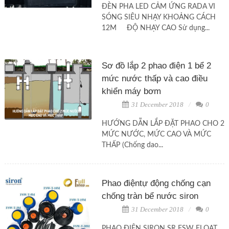
ĐÈN PHA LED CẢM ỨNG RADA VI
SÓNG SIÊU NHẠY KHOẢNG CÁCH
12M ĐỘ NHẠY CAO Sử dụng...
Sơ đồ lắp 2 phao điện 1 bể 2
mức nước thấp và cao điều
khiển máy bơm
31 December 2018
0
HƯỚNG DẪN LẮP ĐẶT PHAO CHO 2
MỨC NƯỚC, MỨC CAO VÀ MỨC
THẤP (Chống dao...
Phao điệntự động chống cạn
chống tràn bể nước siron
31 December 2018
0
PHAO ĐIỆN SIRON SR FSW FLOAT