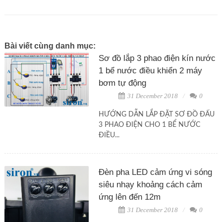
Bài viết cùng danh mục:
Sơ đồ lắp 3 phao điện kín nước
1 bể nước điều khiển 2 máy
bơm tự động
31 December 2018
0
HƯỚNG DẪN LẮP ĐẶT SƠ ĐỒ ĐẤU
3 PHAO ĐIỆN CHO 1 BỂ NƯỚC
ĐIỀU...
Đèn pha LED cảm ứng vi sóng
siêu nhạy khoảng cách cảm
ứng lên đến 12m
31 December 2018
0