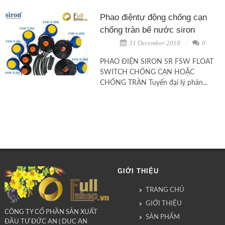
Phao điệntự động chống cạn
chống tràn bể nước siron
31 December 2018
0
PHAO ĐIỆN SIRON SR FSW FLOAT
SWITCH CHỐNG CẠN HOẶC
CHỐNG TRÀN Tuyển đại lý phân...
GIỚI THIỆU
TRANG CHỦ
GIỚI THIỆU
CÔNG TY CỔ PHẦN SẢN XUẤT
SẢN PHẨM
ĐẦU TƯ ĐỨC AN ( DUC AN