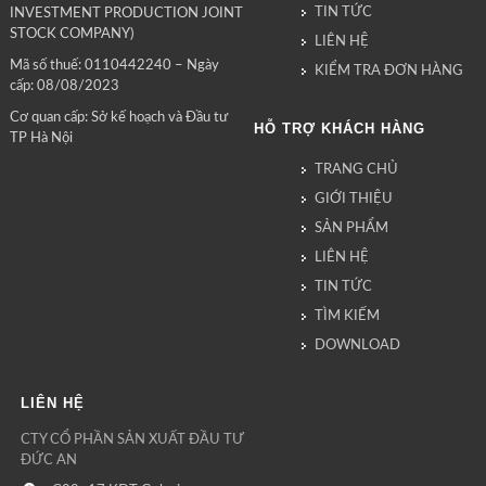
TIN TỨC
INVESTMENT PRODUCTION JOINT
STOCK COMPANY)
LIÊN HỆ
Mã số thuế: 0110442240 – Ngày
KIỂM TRA ĐƠN HÀNG
cấp: 08/08/2023
Cơ quan cấp: Sở kế hoạch và Đầu tư
HỖ TRỢ KHÁCH HÀNG
TP Hà Nội
TRANG CHỦ
GIỚI THIỆU
SẢN PHẨM
LIÊN HỆ
TIN TỨC
TÌM KIẾM
DOWNLOAD
LIÊN HỆ
CTY CỔ PHẦN SẢN XUẤT ĐẦU TƯ
ĐỨC AN