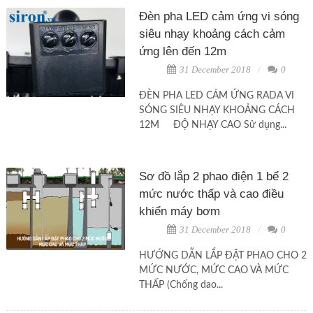
Đèn pha LED cảm ứng vi sóng
siêu nhạy khoảng cách cảm
ứng lên đến 12m
31 December 2018
0
ĐÈN PHA LED CẢM ỨNG RADA VI
SÓNG SIÊU NHẠY KHOẢNG CÁCH
12M ĐỘ NHẠY CAO Sử dụng...
Sơ đồ lắp 2 phao điện 1 bể 2
mức nước thấp và cao điều
khiển máy bơm
31 December 2018
0
HƯỚNG DẪN LẮP ĐẶT PHAO CHO 2
MỨC NƯỚC, MỨC CAO VÀ MỨC
THẤP (Chống dao...