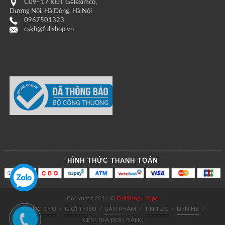
C09- 17 KĐT Geleximco,
Dương Nội, Hà Đông, Hà Nội
0967501323
cskh@fullshop.vn
HÌNH THỨC THANH TOÁN
Copyright 2016 ©
FullShop
|
Sapo
TRANG CHỦ
/
GIỚI THIỆU
/
SẢN PHẨM
/
TIN TỨC
/
LIÊN HỆ
/
KIỂM TRA ĐƠN HÀNG