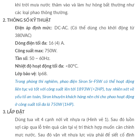
khi trời mưa nước thâm vào và làm hư hỏng bất thường như
các loại phao thông thường.
2. THÔNG SỐ KỸ THUẬT
Điện áp định mức:
DC-AC. (Có thể dùng cho khởi động từ
380VAC)
Dòng điện tối đa:
16 (4) A.
Công suất max:
750W.
Tần số:
50 ~ 60Hz.
Nhiệt độ hoạt động tối đa:
<80°C.
Lớp bảo vệ:
Ip68.
Trong phòng thí nghiêm, phao điện Siron Sr-FSW có thể hoạt động
liên tục và tốt với công suất lên tới 1893W (>2HP), tuy nhiên xét về
yếu tố an toàn, Siron khuyên khách hàng nên chỉ cho phao hoạt động
ở công suất tối đa là 750W (1HP).
3. LẮP ĐẶT
Dùng tua vít 4 cạnh nới vít nhựa ra (Hình vẽ 1). Sau đó luồn
sợi cáp qua lỗ trên quả cân tại vị trí thích hợp muốn cân chỉnh
mực nước. Sau đó vặn vít nhựa lực vừa phải để siết cố định