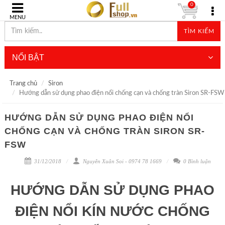
0
MENU
TÌM KIẾM
NỔI BẬT
Trang chủ
Siron
Hướng dẫn sử dụng phao điện nổi chống cạn và chống tràn Siron SR-FSW
HƯỚNG DẪN SỬ DỤNG PHAO ĐIỆN NỔI
CHỐNG CẠN VÀ CHỐNG TRÀN SIRON SR-
FSW
31/12/2018
Nguyễn Xuân Soi - 0974 78 1669
0 Bình luận
HƯỚNG DẪN SỬ DỤNG PHAO
ĐIỆN NỔI KÍN NƯỚC CHỐNG