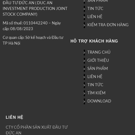
SẢN PHẨM
ĐẦU TƯ ĐỨC AN ( DUC AN
TIN TỨC
INVESTMENT PRODUCTION JOINT
STOCK COMPANY)
LIÊN HỆ
Mã số thuế: 0110442240 – Ngày
KIỂM TRA ĐƠN HÀNG
cấp: 08/08/2023
Cơ quan cấp: Sở kế hoạch và Đầu tư
HỖ TRỢ KHÁCH HÀNG
TP Hà Nội
TRANG CHỦ
GIỚI THIỆU
SẢN PHẨM
LIÊN HỆ
TIN TỨC
TÌM KIẾM
DOWNLOAD
LIÊN HỆ
CTY CỔ PHẦN SẢN XUẤT ĐẦU TƯ
ĐỨC AN