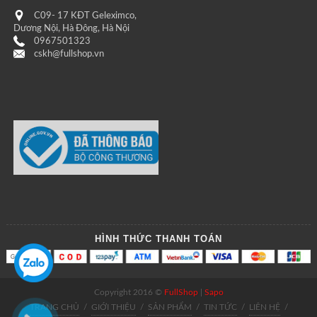
C09- 17 KĐT Geleximco,
Dương Nội, Hà Đông, Hà Nội
0967501323
cskh@fullshop.vn
HÌNH THỨC THANH TOÁN
Copyright 2016 ©
FullShop
|
Sapo
TRANG CHỦ
/
GIỚI THIỆU
/
SẢN PHẨM
/
TIN TỨC
/
LIÊN HỆ
/