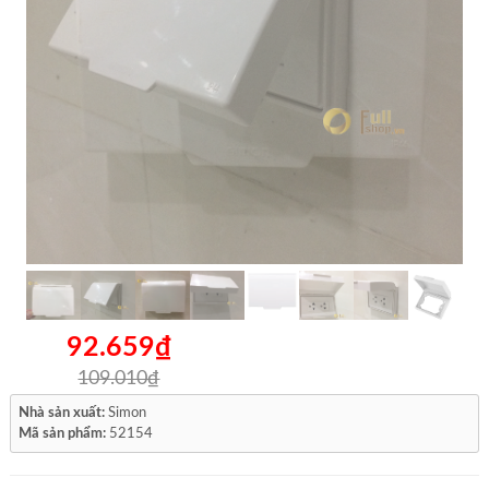
92.659₫
109.010₫
Nhà sản xuất:
Simon
Mã sản phẩm:
52154