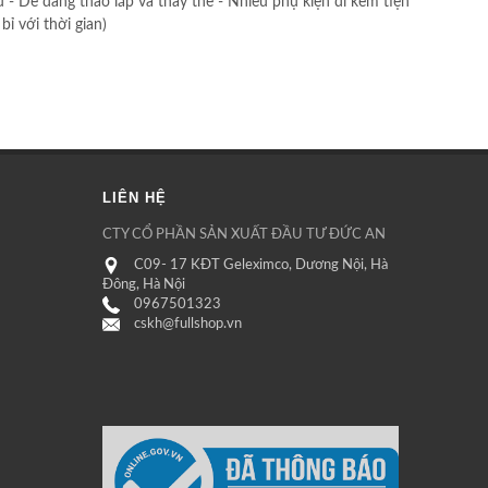
 - Dễ dàng tháo lắp và thay thế - Nhiều phụ kiện đi kèm tiện
ỉ với thời gian)
LIÊN HỆ
CTY CỔ PHẦN SẢN XUẤT ĐẦU TƯ ĐỨC AN
C09- 17 KĐT Geleximco, Dương Nội, Hà
Đông, Hà Nội
0967501323
cskh@fullshop.vn