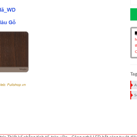
h
t
Q
Tag
A
S