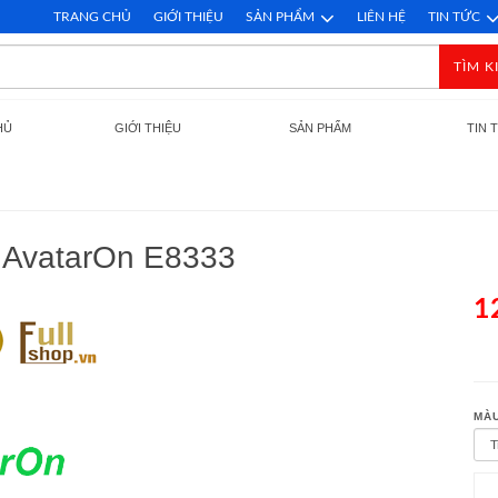
TRANG CHỦ
GIỚI THIỆU
SẢN PHẨM
LIÊN HỆ
TIN TỨC
TÌM K
HỦ
GIỚI THIỆU
SẢN PHẨM
TIN 
r AvatarOn E8333
1
MÀU