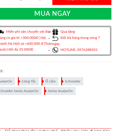
MUA NGAY
Miễn phí vận chuyển với đơn
Quà tặng
àng có giá trị >300.000đ ( Nội
Đổi trả hàng trong vòng 7
hành Hà Nội) và >600.000 đ (Toàn
ngày
uốc) (tối đa 35.000đ)
HOTLINE: 0976288501
s:
vatarOn
Công Tắc
Ổ cắm
Schneider
chneider Series AvatarOn
Series AvatarOn