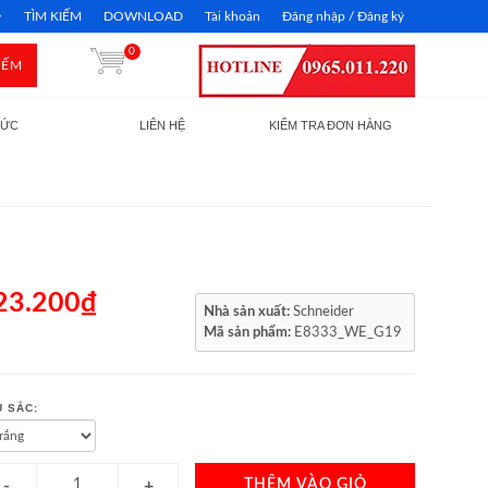
TÌM KIẾM
DOWNLOAD
Tài khoản
Đăng nhập / Đăng ký
0
IẾM
TỨC
LIÊN HỆ
KIỂM TRA ĐƠN HÀNG
23.200₫
Nhà sản xuất:
Schneider
Mã sản phẩm:
E8333_WE_G19
 SẮC:
THÊM VÀO GIỎ