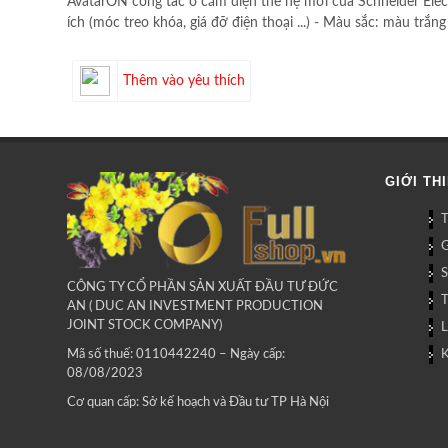
AvatarON công tác ổ cắm điện thế hệ mới của Schneider Electr
ích (móc treo khóa, giá đỡ điện thoại ...) - Màu sắc: màu trắ
Thêm vào yêu thích
GIỚI TH
G
CÔNG TY CỔ PHẦN SẢN XUẤT ĐẦU TƯ ĐỨC
AN ( DUC AN INVESTMENT PRODUCTION
JOINT STOCK COMPANY)
L
Mã số thuế: 0110442240 – Ngày cấp:
08/08/2023
Cơ quan cấp: Sở kế hoạch và Đầu tư TP Hà Nội