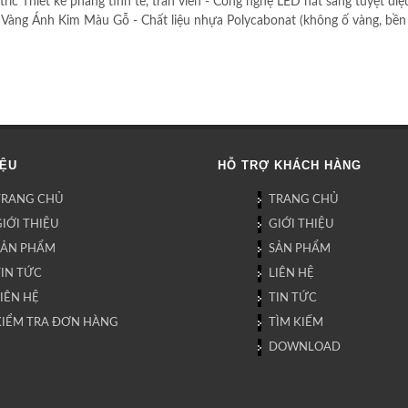
ic Thiết kế phẳng tinh tế, tràn viền - Công nghệ LED hắt sáng tuyệt diệu
ng Vàng Ánh Kim Màu Gỗ - Chất liệu nhựa Polycabonat (không ố vàng, bền b
IỆU
HỖ TRỢ KHÁCH HÀNG
TRANG CHỦ
TRANG CHỦ
IỚI THIỆU
GIỚI THIỆU
SẢN PHẨM
SẢN PHẨM
TIN TỨC
LIÊN HỆ
IÊN HỆ
TIN TỨC
KIỂM TRA ĐƠN HÀNG
TÌM KIẾM
DOWNLOAD