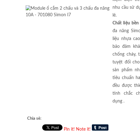
nhu cầu sử dụ
lẻ.
Chất liệu bền
đa năng Sim
liệu nhựa ca
bảo đảm khả
chống cháy, t
tuyệt đối ch
sản phẩm nh
tiêu chuẩn h
đều được th
tính chắc c
dụng .
Chia sẻ:
Pin it!
Note it!