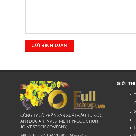
GỬI BÌNH LUẬN
GIỚI TH
G
CÔNG TY CỔ PHẦN SẢN XUẤT ĐẦU TƯ ĐỨC
AN ( DUC AN INVESTMENT PRODUCTION
JOINT STOCK COMPANY)
L