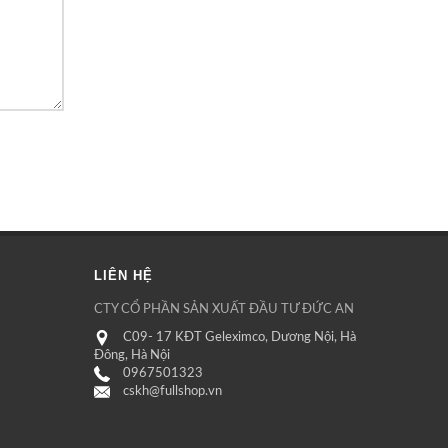
LIÊN HỆ
CTY CỔ PHẦN SẢN XUẤT ĐẦU TƯ ĐỨC AN
C09- 17 KĐT Geleximco, Dương Nội, Hà
Đông, Hà Nội
0967501323
cskh@fullshop.vn