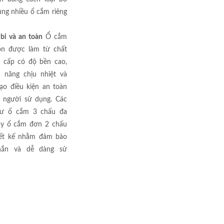
ng nhiều ổ cắm riêng
 bỉ và an toàn
Ổ cắm
on được làm từ chất
o cấp có độ bền cao,
 năng chịu nhiệt và
ạo điều kiện an toàn
o người sử dụng. Các
ư ổ cắm 3 chấu đa
ay ổ cắm đơn 2 chấu
iết kế nhằm đảm bảo
hắn và dễ dàng sử