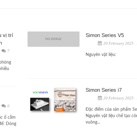
vị trí
Simon Series V5
n
20 February 2025
7
Nguyên vật liệu:
 phòng
nhiều
Simon Series i7
20 February 2025
0
Đặc điểm của sản phẩm Ser
Nguyên vật liệu chế tạo cô
ắc ổ cắm
vuông...
 đế: Dòng