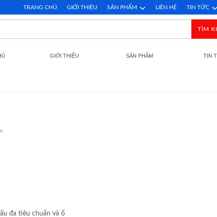
TRANG CHỦ
GIỚI THIỆU
SẢN PHẨM
LIÊN HỆ
TIN TỨC
TÌM K
HỦ
GIỚI THIỆU
SẢN PHẨM
TIN 
n