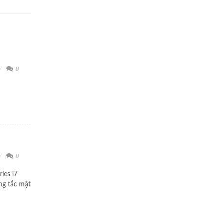
0
0
ies i7
ng tắc mặt