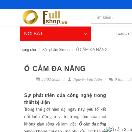
NỔI BẬT
TRANG C
Trang chủ
Sản phẩm Simon
Ổ CẮM ĐA NĂNG
Ổ CẮM ĐA NĂNG
20/02/2025
Nguyễn Văn Tuấn
0 Bình luậ
Sự phát triển của công nghệ trong
thiết bị điện
Trong thế giới hiện đại ngày nay, yếu tố kết
nối luôn đứng ở vị trí trung tâm của mọi
không gian sống và làm việc.
Ổ cắm đa năng
Simon
không chỉ đáp ứng nhu cầu cơ bản về