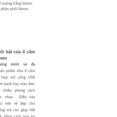
ổi bật của ổ cắm
imon
thông minh và đa
ản phẩm như ổ cắm
 hợp với cổng USB
m banh hay màu đen,
 nhiều phong cách
hác nhau . Điều này
ạo nên vẻ đẹp cho
ống mà còn giúp tiết
ch bằng cách loại bỏ