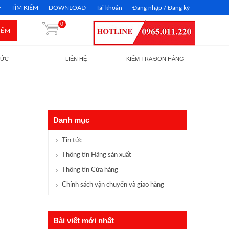
TÌM KIẾM
DOWNLOAD
Tài khoản
Đăng nhập / Đăng ký
0
IẾM
TỨC
LIÊN HỆ
KIỂM TRA ĐƠN HÀNG
Danh mục
Tin tức
Thông tin Hãng sản xuất
Thông tin Cửa hàng
Chính sách vận chuyển và giao hàng
Bài viết mới nhất