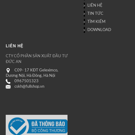
LIÊN HỆ
TIN TỨC
TÌM KIẾM
DOWNLOAD
LIÊN HỆ
CTY CỔ PHẦN SẢN XUẤT ĐẦU TƯ
ĐỨC AN
C09- 17 KĐT Geleximco,
Dương Nội, Hà Đông, Hà Nội
0967501323
cskh@fullshop.vn