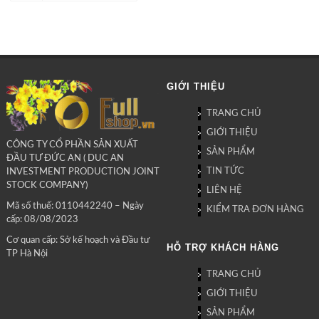
GIỚI THIỆU
TRANG CHỦ
GIỚI THIỆU
CÔNG TY CỔ PHẦN SẢN XUẤT
SẢN PHẨM
ĐẦU TƯ ĐỨC AN ( DUC AN
TIN TỨC
INVESTMENT PRODUCTION JOINT
STOCK COMPANY)
LIÊN HỆ
Mã số thuế: 0110442240 – Ngày
KIỂM TRA ĐƠN HÀNG
cấp: 08/08/2023
Cơ quan cấp: Sở kế hoạch và Đầu tư
HỖ TRỢ KHÁCH HÀNG
TP Hà Nội
TRANG CHỦ
GIỚI THIỆU
SẢN PHẨM