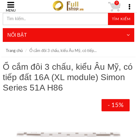
0
MENU
TÌM KIẾM
NỔI BẬT
Trang chủ
Ổ cắm đôi 3 chấu, kiểu Âu Mỹ, có tiếp...
Ổ cắm đôi 3 chấu, kiểu Âu Mỹ, có
tiếp đất 16A (XL module) Simon
Series 51A H86
- 15%