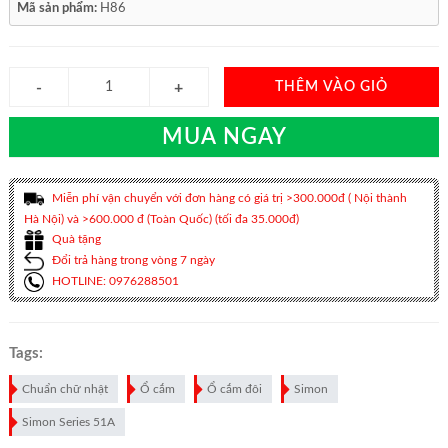
Mã sản phẩm:
H86
THÊM VÀO GIỎ
MUA NGAY
Miễn phí vận chuyển với đơn hàng có giá trị >300.000đ ( Nội thành
Hà Nội) và >600.000 đ (Toàn Quốc) (tối đa 35.000đ)
Quà tặng
Đổi trả hàng trong vòng 7 ngày
HOTLINE: 0976288501
Tags:
Chuẩn chữ nhật
Ổ cắm
Ổ cắm đôi
Simon
Simon Series 51A