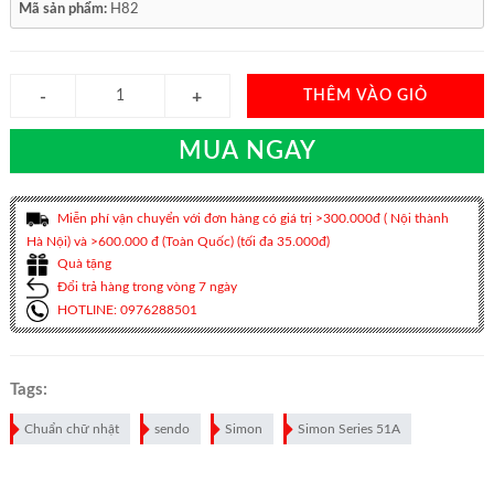
Mã sản phẩm:
H82
THÊM VÀO GIỎ
MUA NGAY
Miễn phí vận chuyển với đơn hàng có giá trị >300.000đ ( Nội thành
Hà Nội) và >600.000 đ (Toàn Quốc) (tối đa 35.000đ)
Quà tặng
Đổi trả hàng trong vòng 7 ngày
HOTLINE: 0976288501
Tags:
Chuẩn chữ nhật
sendo
Simon
Simon Series 51A