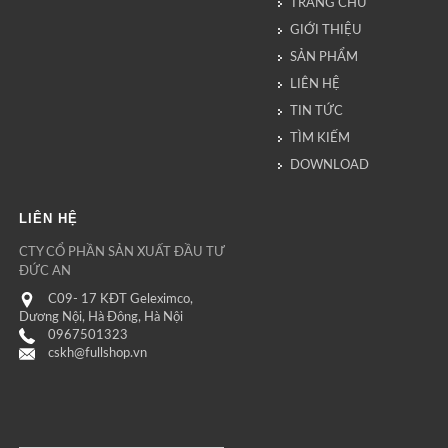
TRANG CHỦ
GIỚI THIỆU
SẢN PHẨM
LIÊN HỆ
TIN TỨC
TÌM KIẾM
DOWNLOAD
LIÊN HỆ
CTY CỔ PHẦN SẢN XUẤT ĐẦU TƯ
ĐỨC AN
C09- 17 KĐT Geleximco,
Dương Nội, Hà Đông, Hà Nội
0967501323
cskh@fullshop.vn