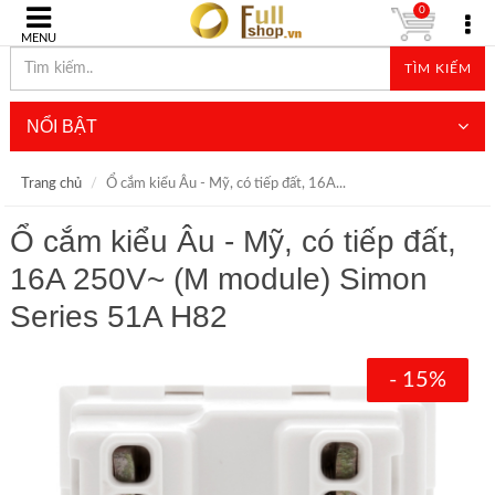
0
MENU
TÌM KIẾM
NỔI BẬT
Trang chủ
Ổ cắm kiểu Âu - Mỹ, có tiếp đất, 16A...
Ổ cắm kiểu Âu - Mỹ, có tiếp đất,
16A 250V~ (M module) Simon
Series 51A H82
- 15%