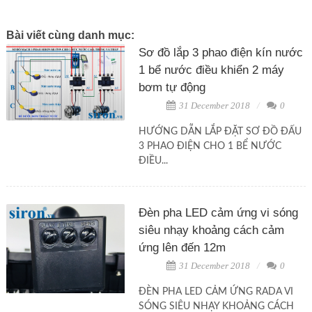
Bài viết cùng danh mục:
Sơ đồ lắp 3 phao điện kín nước
1 bể nước điều khiển 2 máy
bơm tự động
31 December 2018
0
HƯỚNG DẪN LẮP ĐẶT SƠ ĐỒ ĐẤU
3 PHAO ĐIỆN CHO 1 BỂ NƯỚC
ĐIỀU...
Đèn pha LED cảm ứng vi sóng
siêu nhạy khoảng cách cảm
ứng lên đến 12m
31 December 2018
0
ĐÈN PHA LED CẢM ỨNG RADA VI
SÓNG SIÊU NHẠY KHOẢNG CÁCH