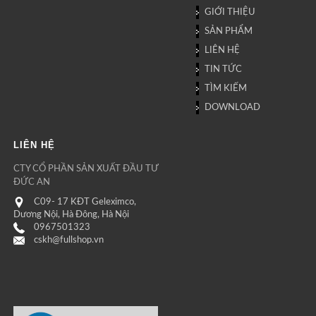
GIỚI THIỆU
SẢN PHẨM
LIÊN HỆ
TIN TỨC
TÌM KIẾM
DOWNLOAD
LIÊN HỆ
CTY CỔ PHẦN SẢN XUẤT ĐẦU TƯ
ĐỨC AN
C09- 17 KĐT Geleximco,
Dương Nội, Hà Đông, Hà Nội
0967501323
cskh@fullshop.vn