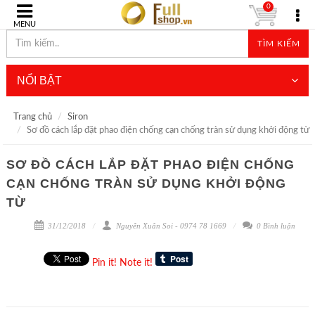
0
MENU
TÌM KIẾM
NỔI BẬT
Trang chủ
Siron
Sơ đồ cách lắp đặt phao điện chống cạn chống tràn sử dụng khởi động từ
SƠ ĐỒ CÁCH LẮP ĐẶT PHAO ĐIỆN CHỐNG
CẠN CHỐNG TRÀN SỬ DỤNG KHỞI ĐỘNG
TỪ
31/12/2018
Nguyễn Xuân Soi - 0974 78 1669
0 Bình luận
Pin it!
Note it!