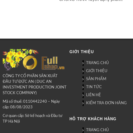
GIỚI THIỆU
TRANG CHỦ
GIỚI THIỆU
CÔNG TY CỔ PHẦN SẢN XUẤT
SẢN PHẨM
ĐẦU TƯ ĐỨC AN ( DUC AN
TIN TỨC
INVESTMENT PRODUCTION JOINT
STOCK COMPANY)
LIÊN HỆ
Mã số thuế: 0110442240 – Ngày
KIỂM TRA ĐƠN HÀNG
cấp: 08/08/2023
Cơ quan cấp: Sở kế hoạch và Đầu tư
HỖ TRỢ KHÁCH HÀNG
TP Hà Nội
TRANG CHỦ