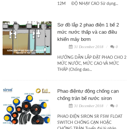
12M ĐỘ NHẠY CAO Sử dụng...
Sơ đồ lắp 2 phao điện 1 bể 2
mức nước thấp và cao điều
khiển máy bơm
31 December 2018
0
HƯỚNG DẪN LẮP ĐẶT PHAO CHO 2
MỨC NƯỚC, MỨC CAO VÀ MỨC
THẤP (Chống dao...
Phao điệntự động chống cạn
chống tràn bể nước siron
31 December 2018
0
PHAO ĐIỆN SIRON SR FSW FLOAT
SWITCH CHỐNG CẠN HOẶC
CHỐNG TRÀN Tuyển đại lý phân...