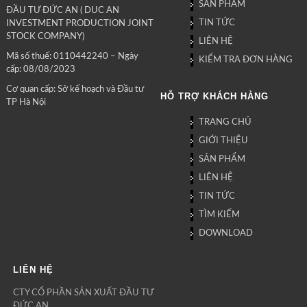
SẢN PHẨM
ĐẦU TƯ ĐỨC AN ( DUC AN
TIN TỨC
INVESTMENT PRODUCTION JOINT
STOCK COMPANY)
LIÊN HỆ
Mã số thuế: 0110442240 – Ngày
KIỂM TRA ĐƠN HÀNG
cấp: 08/08/2023
Cơ quan cấp: Sở kế hoạch và Đầu tư
HỖ TRỢ KHÁCH HÀNG
TP Hà Nội
TRANG CHỦ
GIỚI THIỆU
SẢN PHẨM
LIÊN HỆ
TIN TỨC
TÌM KIẾM
DOWNLOAD
LIÊN HỆ
CTY CỔ PHẦN SẢN XUẤT ĐẦU TƯ
ĐỨC AN