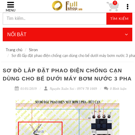
0
MENU
TÌM KIẾM
NỔI BẬT
Trang chủ
Siron
Sơ đồ lắp đặt phao điện chống cạn dùng cho bể dưới máy bơm nước 3 pha
SƠ ĐỒ LẮP ĐẶT PHAO ĐIỆN CHỐNG CẠN
DÙNG CHO BỂ DƯỚI MÁY BƠM NƯỚC 3 PHA
01/01/2019
Nguyễn Xuân Soi - 0974 78 1669
0 Bình luận