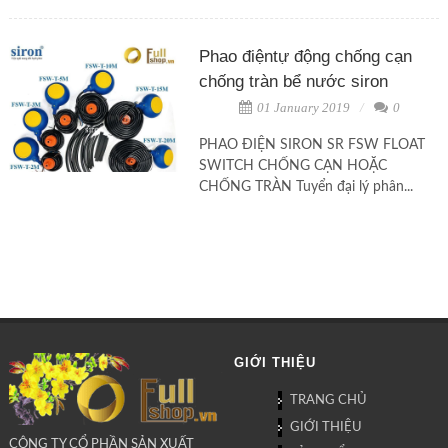
Phao điệntự động chống cạn
chống tràn bể nước siron
01 January 2019
0
PHAO ĐIỆN SIRON SR FSW FLOAT
SWITCH CHỐNG CẠN HOẶC
CHỐNG TRÀN Tuyển đại lý phân...
GIỚI THIỆU
TRANG CHỦ
GIỚI THIỆU
CÔNG TY CỔ PHẦN SẢN XUẤT