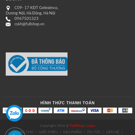
C09- 17 KĐT Geleximco,
Dương Nội, Hà Đông, Hà Nội
0967501323
cskh@fullshop.vn
HÌNH THỨC THANH TOÁN
Copyright 2016 ©
FullShop
|
Sapo
TRANG CHỦ
/
GIỚI THIỆU
/
SẢN PHẨM
/
TIN TỨC
/
LIÊN HỆ
/