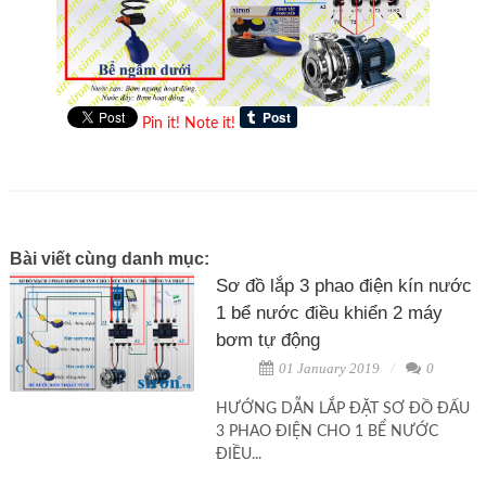
Pin it!
Note it!
Bài viết cùng danh mục:
Sơ đồ lắp 3 phao điện kín nước
1 bể nước điều khiển 2 máy
bơm tự động
01 January 2019
0
HƯỚNG DẪN LẮP ĐẶT SƠ ĐỒ ĐẤU
3 PHAO ĐIỆN CHO 1 BỂ NƯỚC
ĐIỀU...