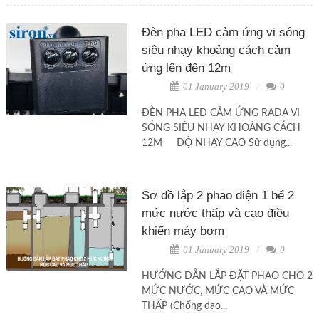
Đèn pha LED cảm ứng vi sóng
siêu nhạy khoảng cách cảm
ứng lên đến 12m
01 January 2019
0
ĐÈN PHA LED CẢM ỨNG RADA VI
SÓNG SIÊU NHẠY KHOẢNG CÁCH
12M ĐỘ NHẠY CAO Sử dụng...
Sơ đồ lắp 2 phao điện 1 bể 2
mức nước thấp và cao điều
khiển máy bơm
01 January 2019
0
HƯỚNG DẪN LẮP ĐẶT PHAO CHO 2
MỨC NƯỚC, MỨC CAO VÀ MỨC
THẤP (Chống dao...