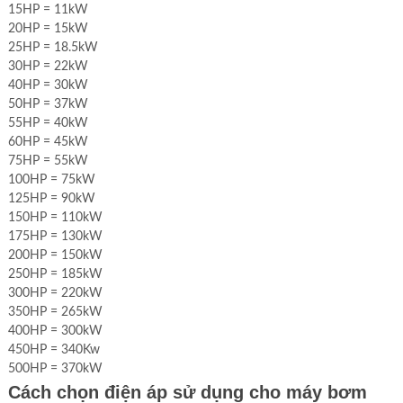
15HP = 11kW
20HP = 15kW
25HP = 18.5kW
30HP = 22kW
40HP = 30kW
50HP = 37kW
55HP = 40kW
60HP = 45kW
75HP = 55kW
100HP = 75kW
125HP = 90kW
150HP = 110kW
175HP = 130kW
200HP = 150kW
250HP = 185kW
300HP = 220kW
350HP = 265kW
400HP = 300kW
450HP = 340Kw
500HP = 370kW
Cách chọn điện áp sử dụng cho máy bơm