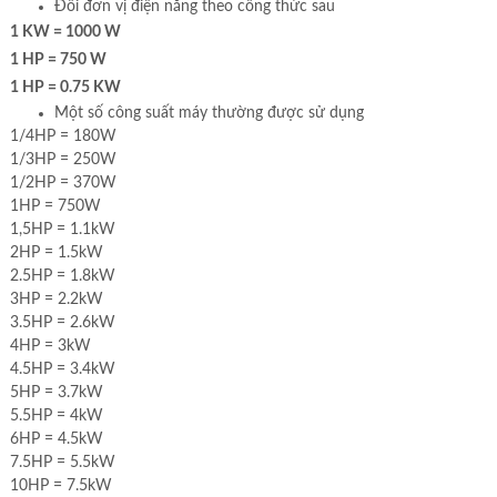
Đổi đơn vị điện năng theo công thức sau
1 KW = 1000 W
1 HP = 750 W
1 HP = 0.75 KW
Một số công suất máy thường được sử dụng
1/4HP = 180W
1/3HP = 250W
1/2HP = 370W
1HP = 750W
1,5HP = 1.1kW
2HP = 1.5kW
2.5HP = 1.8kW
3HP = 2.2kW
3.5HP = 2.6kW
4HP = 3kW
4.5HP = 3.4kW
5HP = 3.7kW
5.5HP = 4kW
6HP = 4.5kW
7.5HP = 5.5kW
10HP = 7.5kW