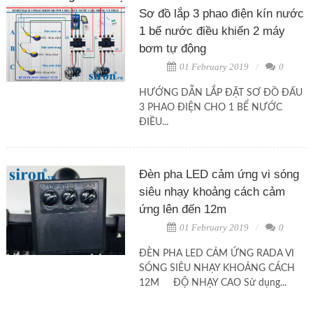
Sơ đồ lắp 3 phao điện kín nước
1 bể nước điều khiển 2 máy
bơm tự động
01 February 2019
0
HƯỚNG DẪN LẮP ĐẶT SƠ ĐỒ ĐẤU
3 PHAO ĐIỆN CHO 1 BỂ NƯỚC
ĐIỀU...
Đèn pha LED cảm ứng vi sóng
siêu nhạy khoảng cách cảm
ứng lên đến 12m
01 February 2019
0
ĐÈN PHA LED CẢM ỨNG RADA VI
SÓNG SIÊU NHẠY KHOẢNG CÁCH
12M ĐỘ NHẠY CAO Sử dụng...