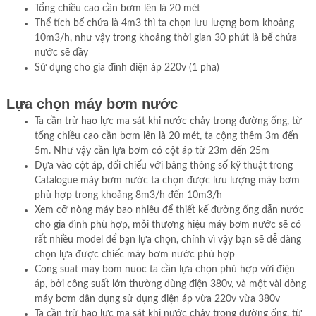
Tổng chiều cao cần bơm lên là 20 mét
Thể tích bể chứa là 4m3 thì ta chọn lưu lượng bơm khoảng
10m3/h, như vậy trong khoảng thời gian 30 phút là bể chứa
nước sẽ đầy
Sử dụng cho gia đình điện áp 220v (1 pha)
Lựa chọn máy bơm nước
Ta cần trừ hao lực ma sát khi nước chảy trong đường ống, từ
tổng chiều cao cần bơm lên là 20 mét, ta cộng thêm 3m đến
5m. Như vậy cần lựa bơm có cột áp từ 23m đến 25m
Dựa vào cột áp, đối chiếu với bảng thông số kỹ thuật trong
Catalogue máy bơm nước ta chọn được lưu lượng máy bơm
phù hợp trong khoảng 8m3/h đến 10m3/h
Xem cỡ nòng máy bao nhiêu để thiết kế đường ống dẫn nước
cho gia đình phù hợp, mỗi thương hiệu máy bơm nước sẽ có
rất nhiều model để bạn lựa chọn, chính vì vậy bạn sẽ dễ dàng
chọn lựa được chiếc máy bơm nước phù hợp
Cong suat may bom nuoc ta cần lựa chọn phù hợp với điện
áp, bởi công suất lớn thường dùng điện 380v, và một vài dòng
máy bơm dân dụng sử dụng điện áp vừa 220v vừa 380v
Ta cần trừ hao lực ma sát khi nước chảy trong đường ống, từ