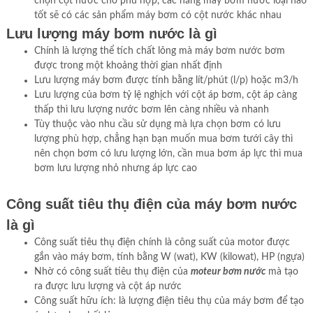
chọn cột nước cho phù hợp, các hãng máy bơm nước loại nào
tốt sẽ có các sản phẩm máy bơm có cột nước khác nhau
Lưu lượng máy bơm nước là gì
Chính là lượng thể tích chất lỏng mà máy bơm nước bơm
được trong một khoảng thời gian nhất định
Lưu lượng máy bơm được tính bằng lít/phút (l/p) hoặc m3/h
Lưu lượng của bơm tỷ lệ nghịch với cột áp bơm, cột áp càng
thấp thì lưu lượng nước bơm lên càng nhiều và nhanh
Tùy thuộc vào nhu cầu sử dụng mà lựa chọn bơm có lưu
lượng phù hợp, chẳng hạn bạn muốn mua bơm tưới cây thì
nên chọn bơm có lưu lượng lớn, cần mua bơm áp lực thì mua
bơm lưu lượng nhỏ nhưng áp lực cao
Công suất tiêu thụ điện của máy bơm nước
là gì
Công suất tiêu thụ điện chính là công suất của motor được
gắn vào máy bơm, tính bằng W (wat), KW (kilowat), HP (ngựa)
Nhờ có công suất tiêu thụ điện của
moteur bơm nước
mà tạo
ra được lưu lượng và cột áp nước
Công suất hữu ích: là lượng điện tiêu thụ của máy bơm để tạo