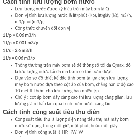
Cách tính lưu lượng bơm nước
Lưu lượng nước được ký hiệu trên máy bơm là Q
Đơn vị tính lưu lượng nước là lít/phút (l/p), lít/giây (l/s), m3/h,
m3/phút(m3/p)
Công thức chuyển đổi đơn vị
1 l/p = 0.06 m3/h
1 l/p = 0.001 m3/p
1 l/s = 3.6 m3/h
1 l/s = 0.06 m3/p
Thông thường trên máy bơm sẽ để thông số tối đa Qmax, đó
là lưu lượng nước tối đa mà bơm có thể bơm được
Dựa vào sơ đồ thiết kế đặc tính bơm ta lựa chọn lưu lượng
máy bơm nước dựa theo cột áp của bơm, chẳng hạn ở độ cao
10 mét thì bơm cho lưu lượng bao nhiêu l/p
Chú ý : cột áp bơm đẩy càng cao thì lưu lượng càng giảm, lưu
lượng giảm thấp làm quá trình bơm nước càng lâu
Cách tính công suất tiêu thụ điện
Công suất tiêu thụ là lượng điện năng tiêu thụ mà máy bơm
nước sử dụng trong một giờ, một phút, hoặc một giây
Đơn vị tính công suất là HP, KW, W