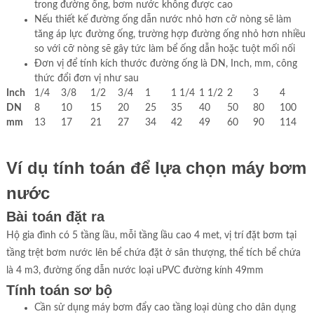
trong đường ống, bơm nước không được cao
Nếu thiết kế đường ống dẫn nước nhỏ hơn cỡ nòng sẽ làm
tăng áp lực đường ống, trường hợp đường ống nhỏ hơn nhiều
so với cỡ nòng sẽ gây tức làm bể ống dẫn hoặc tuột mối nối
Đơn vị để tính kích thước đường ống là DN, Inch, mm, công
thức đổi đơn vị như sau
Inch
1/4
3/8
1/2
3/4
1
1 1/4
1 1/2
2
3
4
DN
8
10
15
20
25
35
40
50
80
100
mm
13
17
21
27
34
42
49
60
90
114
Ví dụ tính toán để lựa chọn máy bơm
nước
Bài toán đặt ra
Hộ gia đình có 5 tầng lầu, mỗi tầng lầu cao 4 met, vị trí đặt bơm tại
tầng trệt bơm nước lên bể chứa đặt ở sân thượng, thể tích bể chứa
là 4 m3, đường ống dẫn nước loại uPVC đường kính 49mm
Tính toán sơ bộ
Cần sử dụng máy bơm đẩy cao tầng loại dùng cho dân dụng