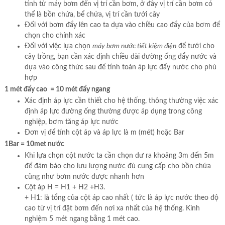
tính từ máy bơm đến vị trí cần bơm, ở đây vị trí cần bơm có
thể là bồn chứa, bể chứa, vị trí cần tưới cây
Đối với bơm đẩy lên cao ta dựa vào chiều cao đẩy của bơm để
chọn cho chính xác
Đối với việc lựa chọn
máy bơm nước tiết kiệm điện
để tưới cho
cây trồng, bạn cần xác định chiều dài đường ống đẩy nước và
dựa vào công thức sau để tính toán áp lực đẩy nước cho phù
hợp
1 mét đẩy cao = 10 mét đẩy ngang
Xác định áp lực cần thiết cho hệ thống, thông thường việc xác
định áp lực đường ống thường được áp dụng trong công
nghiệp, bơm tăng áp lực nước
Đơn vị để tính cột áp và áp lực là m (mét) hoặc Bar
1Bar = 10met nước
Khi lựa chọn cột nước ta cần chọn dư ra khoảng 3m đến 5m
để đảm bảo cho lưu lượng nước đủ cung cấp cho bồn chứa
cũng như bơm nước được nhanh hơn
Cột áp H = H1 + H2 +H3.
+ H1: là tổng của cột áp cao nhất ( tức là áp lực nước theo độ
cao từ vị trí đặt bơm đến nơi xa nhất của hệ thống. Kinh
nghiệm 5 mét ngang bằng 1 mét cao.