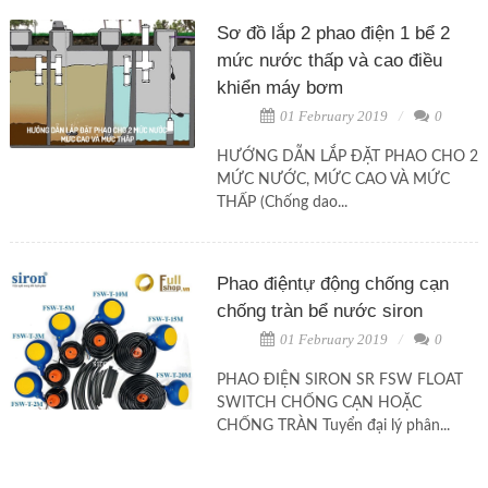
Sơ đồ lắp 2 phao điện 1 bể 2
mức nước thấp và cao điều
khiển máy bơm
01 February 2019
0
HƯỚNG DẪN LẮP ĐẶT PHAO CHO 2
MỨC NƯỚC, MỨC CAO VÀ MỨC
THẤP (Chống dao...
Phao điệntự động chống cạn
chống tràn bể nước siron
01 February 2019
0
PHAO ĐIỆN SIRON SR FSW FLOAT
SWITCH CHỐNG CẠN HOẶC
CHỐNG TRÀN Tuyển đại lý phân...