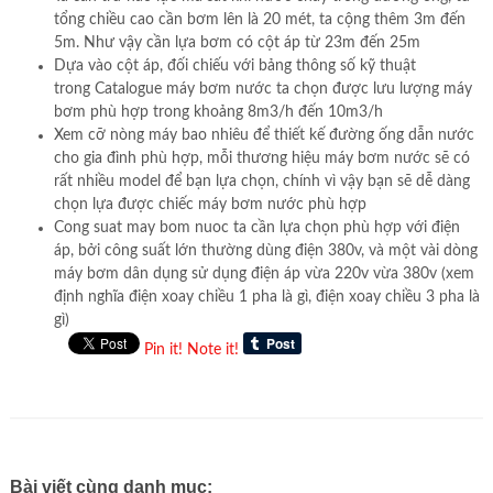
tổng chiều cao cần bơm lên là 20 mét, ta cộng thêm 3m đến
5m. Như vậy cần lựa bơm có cột áp từ 23m đến 25m
Dựa vào cột áp, đối chiếu với bảng thông số kỹ thuật
trong Catalogue máy bơm nước ta chọn được lưu lượng máy
bơm phù hợp trong khoảng 8m3/h đến 10m3/h
Xem cỡ nòng máy bao nhiêu để thiết kế đường ống dẫn nước
cho gia đình phù hợp, mỗi thương hiệu máy bơm nước sẽ có
rất nhiều model để bạn lựa chọn, chính vì vậy bạn sẽ dễ dàng
chọn lựa được chiếc máy bơm nước phù hợp
Cong suat may bom nuoc ta cần lựa chọn phù hợp với điện
áp, bởi công suất lớn thường dùng điện 380v, và một vài dòng
máy bơm dân dụng sử dụng điện áp vừa 220v vừa 380v (xem
định nghĩa điện xoay chiều 1 pha là gì, điện xoay chiều 3 pha là
gì)
Pin it!
Note it!
Bài viết cùng danh mục: