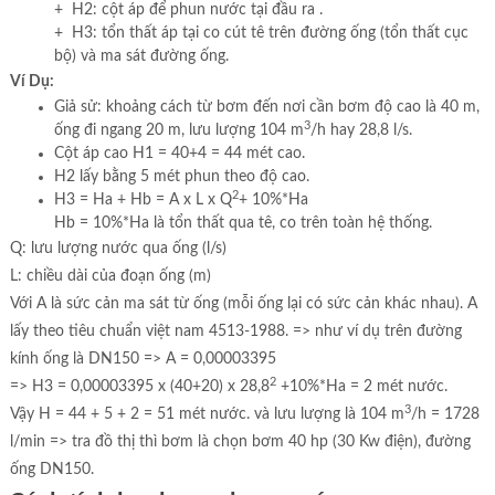
+ H2: cột áp để phun nước tại đầu ra .
+ H3: tổn thất áp tại co cút tê trên đường ống (tổn thất cục
bộ) và ma sát đường ống.
Ví Dụ:
Giả sử: khoảng cách từ bơm đến nơi cần bơm độ cao là 40 m,
3
ống đi ngang 20 m, lưu lượng 104 m
/h hay 28,8 l/s.
Cột áp cao H1 = 40+4 = 44 mét cao.
H2 lấy bằng 5 mét phun theo độ cao.
2
H3 = Ha + Hb = A x L x Q
+ 10%*Ha
Hb = 10%*Ha là tổn thất qua tê, co trên toàn hệ thống.
Q: lưu lượng nước qua ống (l/s)
L: chiều dài của đoạn ống (m)
Với A là sức cản ma sát từ ống (mỗi ống lại có sức cản khác nhau). A
lấy theo tiêu chuẩn việt nam 4513-1988. => như ví dụ trên đường
kính ống là DN150 => A = 0,00003395
2
=> H3 = 0,00003395 x (40+20) x 28,8
+10%*Ha = 2 mét nước.
3
Vậy H = 44 + 5 + 2 = 51 mét nước. và lưu lượng là 104 m
/h = 1728
l/min => tra đồ thị thì bơm là chọn bơm 40 hp (30 Kw điện), đường
ống DN150.