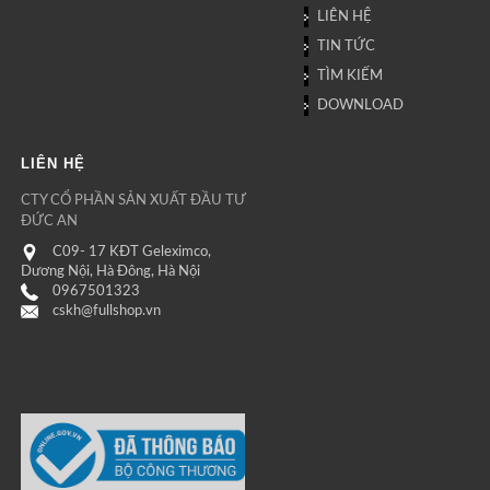
LIÊN HỆ
TIN TỨC
TÌM KIẾM
DOWNLOAD
LIÊN HỆ
CTY CỔ PHẦN SẢN XUẤT ĐẦU TƯ
ĐỨC AN
C09- 17 KĐT Geleximco,
Dương Nội, Hà Đông, Hà Nội
0967501323
cskh@fullshop.vn