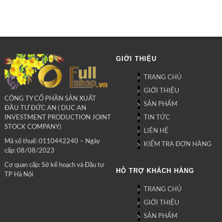
GIỚI THIỆU
TRANG CHỦ
GIỚI THIỆU
CÔNG TY CỔ PHẦN SẢN XUẤT
SẢN PHẨM
ĐẦU TƯ ĐỨC AN ( DUC AN
TIN TỨC
INVESTMENT PRODUCTION JOINT
STOCK COMPANY)
LIÊN HỆ
Mã số thuế: 0110442240 – Ngày
KIỂM TRA ĐƠN HÀNG
cấp: 08/08/2023
Cơ quan cấp: Sở kế hoạch và Đầu tư
HỖ TRỢ KHÁCH HÀNG
TP Hà Nội
TRANG CHỦ
GIỚI THIỆU
SẢN PHẨM