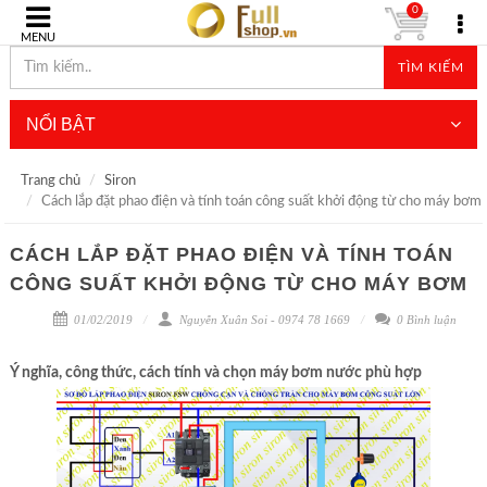
0
MENU
TÌM KIẾM
NỔI BẬT
Trang chủ
Siron
Cách lắp đặt phao điện và tính toán công suất khởi động từ cho máy bơm
CÁCH LẮP ĐẶT PHAO ĐIỆN VÀ TÍNH TOÁN
CÔNG SUẤT KHỞI ĐỘNG TỪ CHO MÁY BƠM
01/02/2019
Nguyễn Xuân Soi - 0974 78 1669
0 Bình luận
Ý nghĩa, công thức, cách tính và chọn máy bơm nước phù hợp