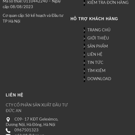
Mã số thuế: 0110442240 – Ngày
KIỂM TRA ĐƠN HÀNG
cấp: 08/08/2023
Cơ quan cấp: Sở kế hoạch và Đầu tư
HỖ TRỢ KHÁCH HÀNG
TP Hà Nội
TRANG CHỦ
GIỚI THIỆU
SẢN PHẨM
LIÊN HỆ
TIN TỨC
TÌM KIẾM
DOWNLOAD
LIÊN HỆ
CTY CỔ PHẦN SẢN XUẤT ĐẦU TƯ
ĐỨC AN
C09- 17 KĐT Geleximco,
Dương Nội, Hà Đông, Hà Nội
0967501323