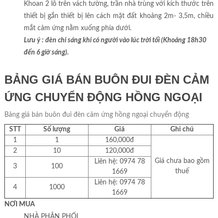
Khoan 2 lỗ trên vách tường, trần nhà trùng với kích thước trên
thiết bị gắn thiết bị lên cách mặt đất khoảng 2m- 3,5m, chiều
mắt cảm ứng nằm xuống phía dưới.
Lưu ý : đèn chỉ sáng khi có người vào lúc trời tối (Khoảng 18h30
đến 6 giờ sáng).
BẢNG GIÁ BÁN BUÔN ĐUI ĐÈN CẢM
ỨNG CHUYỂN ĐỘNG HỒNG NGOẠI
Bảng giá bán buôn đui đèn cảm ứng hồng ngoại chuyển động
STT
Số lượng
Giá
Ghi chú
1
1
160,000đ
2
10
120,000đ
Giá chưa bao gồm
Liên hệ: 0974 78
3
100
thuế
1669
Liên hệ: 0974 78
4
1000
1669
NƠI MUA
NHÀ PHÂN PHỐI