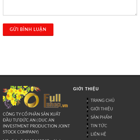
GỬI BÌNH LUẬN
GIỚI THIỆU
TRANG CHỦ
GIỚI THIỆU
CÔNG TY CỔ PHẦN SẢN XUẤT
SẢN PHẨM
ĐẦU TƯ ĐỨC AN ( DUC AN
TIN TỨC
INVESTMENT PRODUCTION JOINT
STOCK COMPANY)
LIÊN HỆ