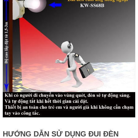
HƯỚNG DẪN SỬ DỤNG ĐUI ĐÈN