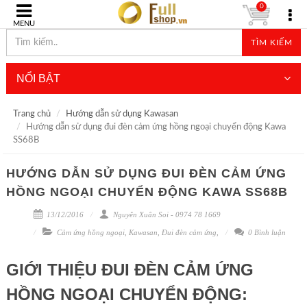
0
MENU
TÌM KIẾM
NỔI BẬT
Trang chủ
Hướng dẫn sử dụng Kawasan
Hướng dẫn sử dụng đui đèn cảm ứng hồng ngoại chuyển động Kawa
SS68B
HƯỚNG DẪN SỬ DỤNG ĐUI ĐÈN CẢM ỨNG
HỒNG NGOẠI CHUYỂN ĐỘNG KAWA SS68B
13/12/2016
Nguyễn Xuân Soi - 0974 78 1669
Cảm ứng hồng ngoại
,
Kawasan
,
Đui đèn cảm ứng
,
0 Bình luận
GIỚI THIỆU ĐUI ĐÈN CẢM ỨNG
HỒNG NGOẠI CHUYỂN ĐỘNG: