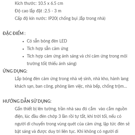
Kích thước: 10.5 x 6.5 cm
Độ cao lắp đặt :2.5 - 3 m
Cấp độ kín nước: IP20( chống bụi ,lắp trong nhà)
ĐẶC ĐIỂM :
Có sẵn bóng đèn LED
Tích hợp sẵn cảm ứng
Tích hợp cảm ứng ánh sáng và chỉ cảm ứng trong môi
trường tối( thiếu ánh sáng)
ỨNG DỤNG:
Lắp bóng đèn cảm ứng trong nhà vệ sinh, nhà kho, hành lang
khách sạn, ban công, phòng làm việc, nhà bếp, chống trộm…
HƯỚNG DẪN SỬ DỤNG:
Gắn thiết bị lên tường, trần nhà sau đó cắm vào cắm nguồn
điện, lúc đầu đèn chớp 3 lần rồi tự tắt, khi trời tối, nếu có
người di chuyển trong vùng quét của cảm ứng, lập tức đèn sẽ
bật sáng và được duy trì liên tục. Khi không có người di