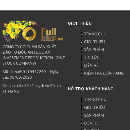
GIỚI THIỆU
TRANG CHỦ
GIỚI THIỆU
CÔNG TY CỔ PHẦN SẢN XUẤT
SẢN PHẨM
ĐẦU TƯ ĐỨC AN ( DUC AN
TIN TỨC
INVESTMENT PRODUCTION JOINT
STOCK COMPANY)
LIÊN HỆ
Mã số thuế: 0110442240 – Ngày
KIỂM TRA ĐƠN HÀNG
cấp: 08/08/2023
Cơ quan cấp: Sở kế hoạch và Đầu tư
HỖ TRỢ KHÁCH HÀNG
TP Hà Nội
TRANG CHỦ
GIỚI THIỆU
SẢN PHẨM
LIÊN HỆ