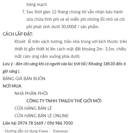
hỏng mạch
Sau thời gian 12 tháng chúng tôi vẫn nhận bảo hành
sửa chữa tính phí và sẽ miễn phí những lỗi nhỏ và chi
phí phát sinh dưới 30,000đ / sản phẩm.
CÁCH LẮP ĐẶT:
Khoét lỗ trên vách tường, trần nhà trùng với kích thước trên
thiết bị gắn thiết bị lên cách mặt đất khoảng 2m- 3,5m, chiều
mắt cảm ứng nằm xuống phía dưới.
Lưu ý : đèn chỉ sáng khi có người vào lúc trời tối ( Khoảng 18h30 đến 6
giờ sáng ).
BẢNG GIÁ BÁN BUÔN
NƠI MUA
NHÀ PHÂN PHỐI
CÔNG TY TNHH TM&DV THẾ GIỚI MỚi
CỬA HÀNG BÁN LẺ
CỬA HÀNG BÁN LẺ ONLINE
Liên hệ: 0974 78 1669 / 096 986 7050
Hướng dẫn sử dụng Kawa
Kawasan