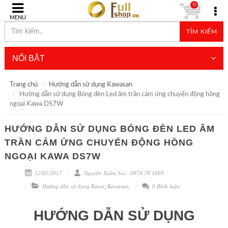
0
MENU
TÌM KIẾM
NỔI BẬT
Trang chủ
Hướng dẫn sử dụng Kawasan
Hướng dẫn sử dụng Bóng đèn Led âm trần cảm ứng chuyển động hồng
ngoại Kawa DS7W
HƯỚNG DẪN SỬ DỤNG BÓNG ĐÈN LED ÂM
TRẦN CẢM ỨNG CHUYỂN ĐỘNG HỒNG
NGOẠI KAWA DS7W
12/01/2017
Nguyễn Xuân Soi - 0974 78 1669
Hướng dẫn sử dụng Kawa
,
Kawasan
,
0 Bình luận
HƯỚNG DẪN SỬ DỤNG