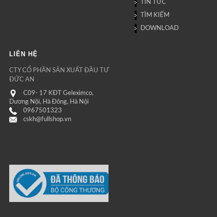
TIN TỨC
TÌM KIẾM
DOWNLOAD
LIÊN HỆ
CTY CỔ PHẦN SẢN XUẤT ĐẦU TƯ
ĐỨC AN
C09- 17 KĐT Geleximco,
Dương Nội, Hà Đông, Hà Nội
0967501323
cskh@fullshop.vn