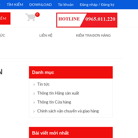
TÌM KIẾM
DOWNLOAD
Tài khoản
Đăng nhập / Đăng ký
0
IẾM
TỨC
LIÊN HỆ
KIỂM TRA ĐƠN HÀNG
N
Danh mục
Tin tức
Thông tin Hãng sản xuất
Thông tin Cửa hàng
Chính sách vận chuyển và giao hàng
Bài viết mới nhất