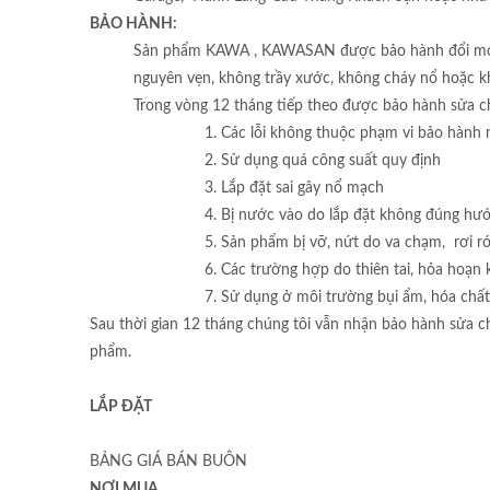
BẢO HÀNH:
Sản phẩm KAWA , KAWASAN được bảo hành đổi mới tr
nguyên vẹn, không trầy xước, không cháy nổ hoặc kh
Trong vòng 12 tháng tiếp theo được bảo hành sửa ch
Các lỗi không thuộc phạm vi bảo hành 
Sử dụng quá công suất quy định
Lắp đặt sai gây nổ mạch
Bị nước vào do lắp đặt không đúng hư
Sản phẩm bị vỡ, nứt do va chạm, rơi r
Các trường hợp do thiên tai, hỏa hoạ
Sử dụng ở môi trường bụi ẩm, hóa chất
Sau thời gian 12 tháng chúng tôi vẫn nhận bảo hành sửa ch
phẩm.
LẮP ĐẶT
BẢNG GIÁ BÁN BUÔN
NƠI MUA