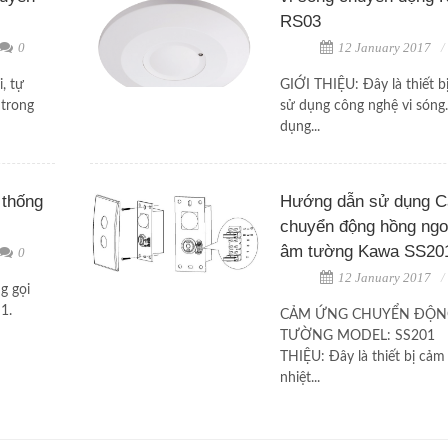
RS03
0
12 January 2017
, tự
GIỚI THIỆU: Đây là thiết 
 trong
sử dụng công nghệ vi sóng
dụng...
 thống
Hướng dẫn sử dụng 
chuyển động hồng ngo
âm tường Kawa SS20
0
12 January 2017
g gọi
1.
CẢM ỨNG CHUYỂN ĐỘN
TƯỜNG MODEL: SS201 
THIỆU: Đây là thiết bị cảm
nhiệt...