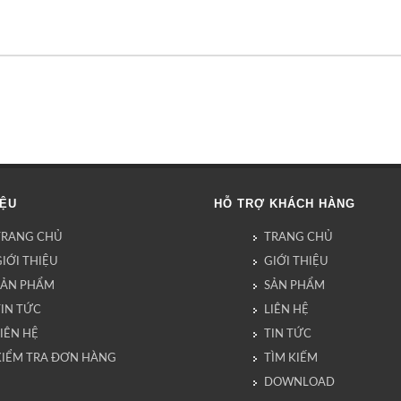
IỆU
HỖ TRỢ KHÁCH HÀNG
TRANG CHỦ
TRANG CHỦ
IỚI THIỆU
GIỚI THIỆU
SẢN PHẨM
SẢN PHẨM
TIN TỨC
LIÊN HỆ
IÊN HỆ
TIN TỨC
KIỂM TRA ĐƠN HÀNG
TÌM KIẾM
DOWNLOAD