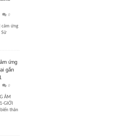
0
bị cảm ứng
. Sử
Cảm ứng
ại gắn
1
0
G ÂM
1-GIỚI
 biến thân