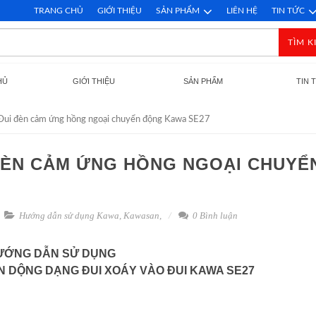
TRANG CHỦ
GIỚI THIỆU
SẢN PHẨM
LIÊN HỆ
TIN TỨC
TÌM K
HỦ
GIỚI THIỆU
SẢN PHẨM
TIN 
Đui đèn cảm ứng hồng ngoại chuyển động Kawa SE27
ĐÈN CẢM ỨNG HỒNG NGOẠI CHUYỂ
Hướng dẫn sử dụng Kawa
,
Kawasan
,
0 Bình luận
ƯỚNG DẪN SỬ DỤNG
 DỘNG DẠNG ĐUI XOÁY VÀO ĐUI KAWA SE27