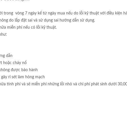
ong vòng 7 ngày kể từ ngày mua nếu do lỗi kỹ thuật với điều kiện h
ông do lắp đặt sai và sử dụng sai hướng dẫn sử dụng.
ữa miễn phí nếu có lỗi kỹ thuật.
như:
ớng dẫn
ớt hoặc cháy nổ
n không được bảo hành
 gây rỉ sét làm hỏng mạch
ữa tính phí và sẽ miễn phí những lỗi nhỏ và chi phí phát sinh dưới 30,0