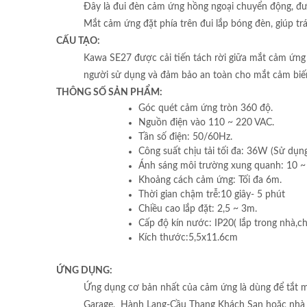
Đây là đui đèn cảm ứng hồng ngoại chuyển động, đư
Mắt cảm ứng đặt phía trên đui lắp bóng đèn, giúp 
CẤU TẠO:
Kawa SE27 được cải tiến tách rời giữa mắt cảm ứng
người sử dụng và đảm bảo an toàn cho mắt cảm biế
THÔNG SỐ SẢN PHẨM:
Góc quét cảm ứng tròn 360 độ.
Nguồn điện vào 110 ~ 220 VAC.
Tần số điện: 50/60Hz.
Công suất chịu tải tối đa: 36W (Sử dụng
Ánh sáng môi trường xung quanh: 10 ~ 
Khoảng cách cảm ứng: Tối đa 6m.
Thời gian chậm trễ:10 giây- 5 phút
Chiều cao lắp đặt: 2,5 ~ 3m.
Cấp độ kín nước: IP20( lắp trong nhà,c
Kích thước:5,5x11.6cm
ỨNG DỤNG:
Ứng dụng cơ bản nhất của cảm ứng là dùng để tắt
Garage, Hành Lang-Cầu Thang Khách Sạn hoặc nhà