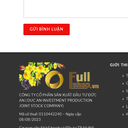
GỬI BÌNH LUẬN
GIỚI TH
G
CÔNG TY CỔ PHẦN SẢN XUẤT ĐẦU TƯ ĐỨC
AN ( DUC AN INVESTMENT PRODUCTION
JOINT STOCK COMPANY)
L
Mã số thuế: 0110442240 – Ngày cấp:
08/08/2023