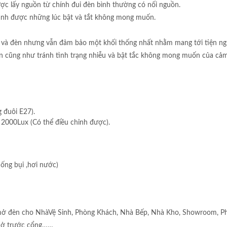
ợc lấy nguồn từ chính đui đèn bình thường có nối nguồn.
tránh được những lúc bật và tắt không mong muốn.
 và đèn nhưng vẫn đảm bảo một khối thống nhất nhằm mang tới tiện ng
n cũng như tránh tình trạng nhiễu và bật tắc không mong muốn của cả
 đuôi E27).
2000Lux (Có thể điều chỉnh được).
hống bụi ,hơi nước)
 mở đèn cho NhàVệ Sinh, Phòng Khách, Nhà Bếp, Nhà Kho, Showroom, P
 ở trước cổng……