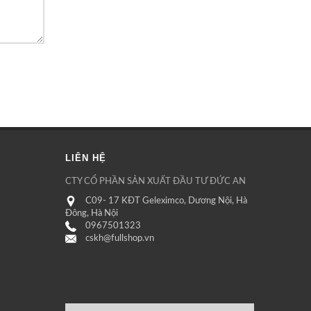
LIÊN HỆ
CTY CỔ PHẦN SẢN XUẤT ĐẦU TƯ ĐỨC AN
C09- 17 KĐT Geleximco, Dương Nội, Hà
Đông, Hà Nội
0967501323
cskh@fullshop.vn