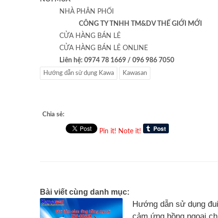
NHÀ PHÂN PHỐI
CÔNG TY TNHH TM&DV THẾ GIỚI MỚI
CỬA HÀNG BÁN LẺ
CỬA HÀNG BÁN LẺ ONLINE
Liên hệ: 0974 78 1669 / 096 986 7050
Hướng dẫn sử dụng Kawa
Kawasan
Chia sẻ:
Pin it!
Note it!
Bài viết cùng danh mục:
Hướng dẫn sử dụng đui
cảm ứng hồng ngoại c