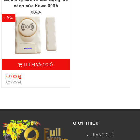
cánh cửa Kawa 006A
006A
- 5%
THÊM VÀO GIỎ
57.000₫
60.000₫
GIỚI THIỆU
TRANG CHỦ