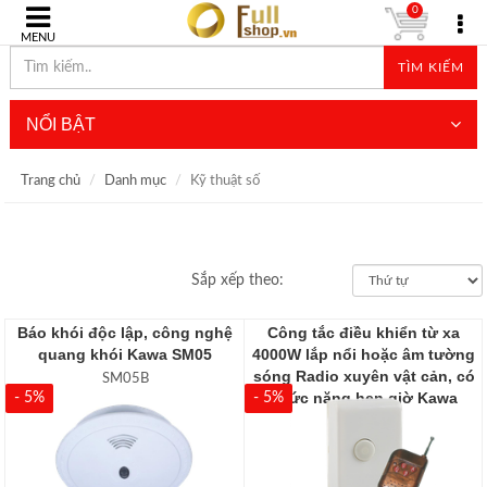
0
MENU
TÌM KIẾM
NỔI BẬT
Trang chủ
Danh mục
Kỹ thuật số
Sắp xếp theo:
Báo khói độc lập, công nghệ
Công tắc điều khiển từ xa
quang khói Kawa SM05
4000W lắp nổi hoặc âm tường
sóng Radio xuyên vật cản, có
SM05B
chức năng hẹn giờ Kawa
- 5%
- 5%
RF15A
RF15A