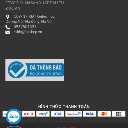
CTY CỔ PHẦN SẢN XUẤT ĐẦU TƯ
ĐỨC AN
C09- 17 KĐT Geleximco,
Dương Nội, Hà Đông, Hà Nội
0967501323
cskh@fullshop.vn
HÌNH THỨC THANH TOÁN