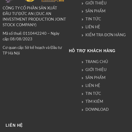
GIỚI THIỆU
CÔNG TY CỔ PHẦN SẢN XUẤT
SẢN PHẨM
ĐẦU TƯ ĐỨC AN ( DUC AN
TIN TỨC
INVESTMENT PRODUCTION JOINT
STOCK COMPANY)
LIÊN HỆ
Mã số thuế: 0110442240 – Ngày
KIỂM TRA ĐƠN HÀNG
cấp: 08/08/2023
Cơ quan cấp: Sở kế hoạch và Đầu tư
HỖ TRỢ KHÁCH HÀNG
TP Hà Nội
TRANG CHỦ
GIỚI THIỆU
SẢN PHẨM
LIÊN HỆ
TIN TỨC
TÌM KIẾM
DOWNLOAD
LIÊN HỆ