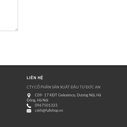
LIÊN HỆ
CTY CỔ PHẦN SẢN XUẤT ĐẦU TƯ ĐỨC AN
C09- 17 KĐT Geleximco, Dương Nội, Hà
Đông, Hà Nội
0967501323
cskh@fullshop.vn