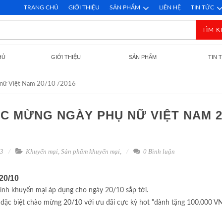
TRANG CHỦ
GIỚI THIỆU
SẢN PHẨM
LIÊN HỆ
TIN TỨC
TÌM K
HỦ
GIỚI THIỆU
SẢN PHẨM
TIN 
ụ nữ Việt Nam 20/10 /2016
C MỪNG NGÀY PHỤ NỮ VIỆT NAM 2
93
Khuyến mại
,
Sản phẩm khuyến mại
,
0 Bình luận
20/10
ình khuyến mại áp dụng cho ngày 20/10 sắp tới.
 đặc biệt chào mừng 20/10 với ưu đãi cực kỳ hot "dành tặng 100.000 