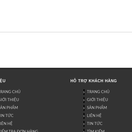
IỆU
HỖ TRỢ KHÁCH HÀNG
TRANG CHỦ
TRANG CHỦ
IỚI THIỆU
GIỚI THIỆU
SẢN PHẨM
SẢN PHẨM
TIN TỨC
LIÊN HỆ
IÊN HỆ
TIN TỨC
KIỂM TRA ĐƠN HÀNG
TÌM KIẾM