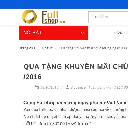
NỔI BẬT
TRANG C
Trang chủ
Tin tức
Quà tặng khuyến mãi chúc mừng ngày ph
QUÀ TẶNG KHUYẾN MÃI CHÚ
/2016
18/10/2016
Nguyễn Khắc Phường - 0971 851 3
Cùng Fullshop.vn mừng ngày phụ nữ Việt Nam 
Vừa qua fullshop đã nhận được nhiều câu hỏi về chương tr
Nên fullshop quyết định áp dụng chương trình khuyến mại
mỗi hóa đơn từ 800.000 VNĐ trở lên".