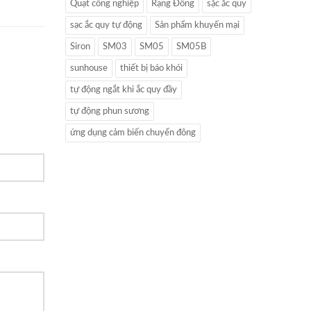
Quạt công nghiệp
Rạng Đông
sặc ắc quy
sạc ắc quy tự động
Sản phẩm khuyến mại
Siron
SM03
SM05
SM05B
sunhouse
thiết bị báo khói
tự động ngắt khi ắc quy đầy
tự động phun sương
ứng dụng cảm biến chuyển đông