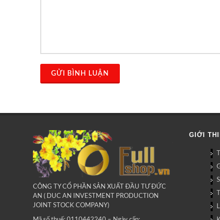
GỬI BÌNH LUẬN
GIỚI TH
G
CÔNG TY CỔ PHẦN SẢN XUẤT ĐẦU TƯ ĐỨC
AN ( DUC AN INVESTMENT PRODUCTION
JOINT STOCK COMPANY)
L
Mã số thuế: 0110442240 – Ngày cấp: