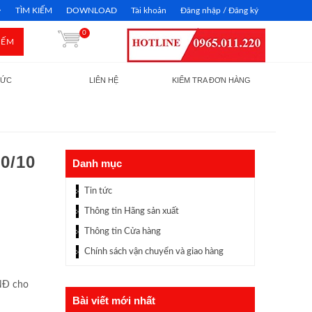
TÌM KIẾM
DOWNLOAD
Tài khoản
Đăng nhập / Đăng ký
0
IẾM
TỨC
LIÊN HỆ
KIỂM TRA ĐƠN HÀNG
0/10
Danh mục
Tin tức
Thông tin Hãng sản xuất
Thông tin Cửa hàng
Chính sách vận chuyển và giao hàng
VNĐ cho
Bài viết mới nhất