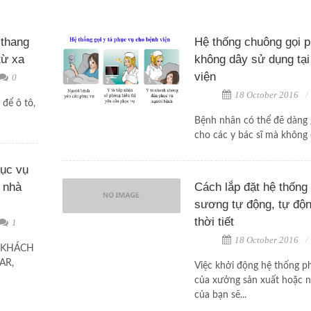
 thang
Hệ thống chuông gọi 
từ xa
không dây sử dụng tại
viện
0
18 October 2016
để ô tô,
Bệnh nhân có thể đẽ dàng 
cho các y bác sĩ mà không c
hục vụ
 nhà
Cách lắp đặt hệ thống
sương tự động, tự độn
thời tiết
1
18 October 2016
 KHÁCH
AR,
Việc khởi động hệ thống 
của xưởng sản xuất hoặc 
của bạn sẽ...