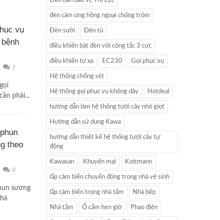
Đèn bàn bảo vệ Thị Lực
đèn cảm ứng hồng ngoại chống trộm
phục vụ
Đèn sưởi
Đèn tủ
 bệnh
điều khiển bật đèn với công tắc 3 cực
điều khiển từ xa
EC230
Gọi phục vụ
1
Hệ thống chống sét
gọi
Hệ thống gọi phục vụ không dây
Hotdeal
ần phải...
hướng dẫn làm hệ thống tưới cây nhỏ giọt
Hướng dẫn sử dụng Kawa
 phun
hướng dẫn thiết kế hệ thống tưới cây tự
g theo
động
Kawasan
Khuyến mại
Kottmann
0
lắp cảm biến chuyển động trong nhà vệ sinh
phun sương
lắp cảm biến trong nhà tắm
Nhà bếp
nhà
Nhà tắm
Ổ cắm hẹn giờ
Phao điện